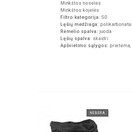
Minkštos noselės
Minkštos kojelės
Filtro kategorija:
S0
Lęšių medžiaga:
polikarbonata
Rėmelio spalva:
juoda
Lęšių spalva:
skaidri
Apšvietimo sąlygos:
prietema,
NEBĖRA