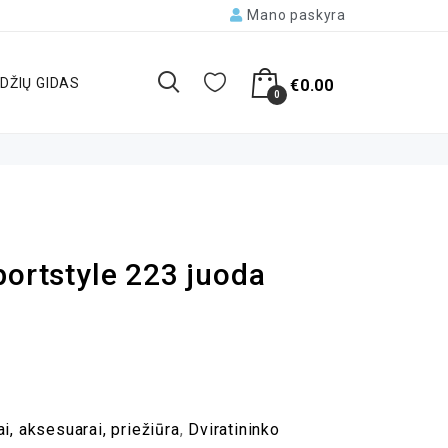
Mano paskyra
DŽIŲ GIDAS
€
0.00
0
portstyle 223 juoda
ai, aksesuarai, priežiūra
,
Dviratininko