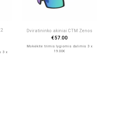
K2
Dviratininko akiniai CTM Zenos
Dviratinin
€
57.00
Mokėkite trimis lygiomis dalimis 3 x
Mokėkite trim
19.00€
s 3 x