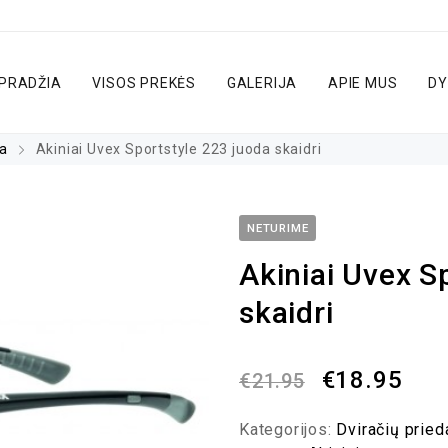
PRADŽIA
VISOS PREKĖS
GALERIJA
APIE MUS
DY
ra
Akiniai Uvex Sportstyle 223 juoda skaidri
NETURIME
Akiniai Uvex S
skaidri
€
18.95
€
21.95
Kategorijos:
Dviračių pried