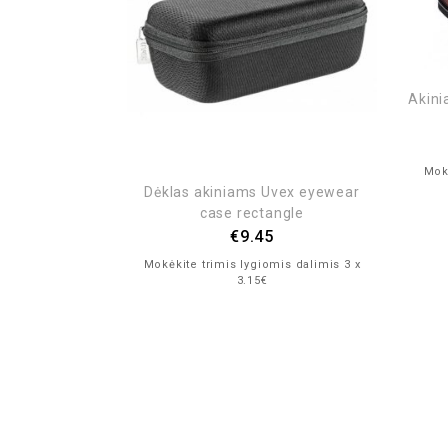
Akini
ai CTM Rove
is dalimis 3 x
Mokė
Dėklas akiniams Uvex eyewear
case rectangle
€
9.45
Mokėkite trimis lygiomis dalimis 3 x
3.15€