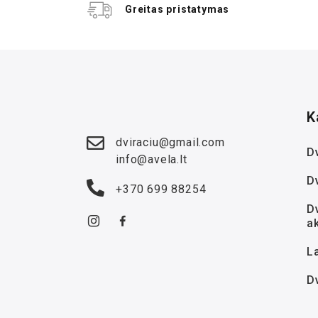
Greitas pristatymas
K
dviraciu@gmail.com
Dv
info@avela.lt
D
+370 699 88254
Dv
a
La
D