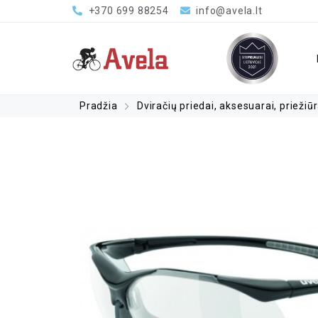
+370 699 88254
info@avela.lt
Pradžia
Dviračių priedai, aksesuarai, priežiū