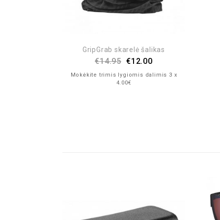
GripGrab skarelė šalikas
€
14.95
€
12.00
Mokėkite trimis lygiomis dalimis 3 x
4.00€