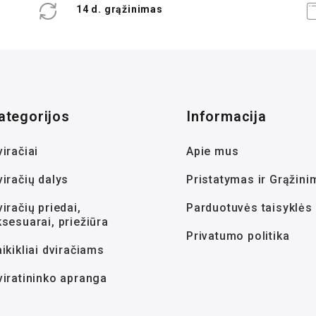
14 d. grąžinimas
ategorijos
Informacija
iračiai
Apie mus
viračių dalys
Pristatymas ir Grąžini
iračių priedai,
Parduotuvės taisyklės
ksesuarai, priežiūra
Privatumo politika
ikikliai dviračiams
viratininko apranga