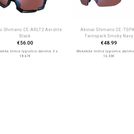
ai Shimano CE-ARLT2 Aerolite
Akiniai Shimano CE-TSP
Black
Twinspark Smoky Navy
€
56.00
€
48.99
kite trimis lygiomis dalimis 3 x
Mokėkite trimis lygiomis dalimi
18.67€
16.33€