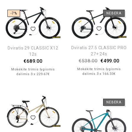
-7%
NEBĖRA
Dviratis 27.5 CLASSIC PRO
Dviratis 29 CLASSIC X12
27+ 24s
12s
€
538.00
€
499.00
€
689.00
Mokėkite trimis lygiomis
Mokėkite trimis lygiomis
dalimis 3 x 166.33€
dalimis 3 x 229.67€
NEBĖRA