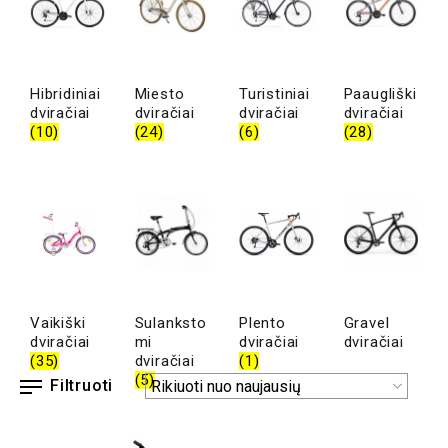
Hibridiniai
Miesto
Turistiniai
Paaugliški
dviračiai
dviračiai
dviračiai
dviračiai
(10)
(24)
(6)
(28)
Vaikiški
Sulanksto
Plento
Gravel
dviračiai
mi
dviračiai
dviračiai
(35)
dviračiai
(1)
(5)
Filtruoti