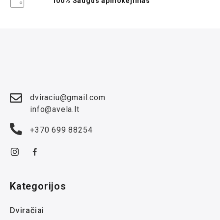
100% Saugus apmokėjimas
dviraciu@gmail.com
info@avela.lt
+370 699 88254
Kategorijos
Dviračiai