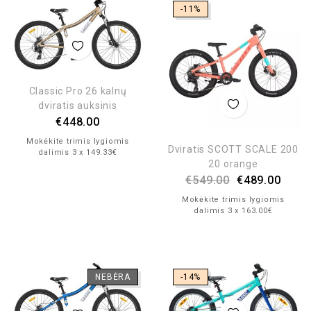
-11%
Classic Pro 26 kalnų
dviratis auksinis
€
448.00
Mokėkite trimis lygiomis
Dviratis SCOTT SCALE 200
dalimis 3 x 149.33€
20 orange
€
549.00
€
489.00
Mokėkite trimis lygiomis
dalimis 3 x 163.00€
NEBĖRA
-14%