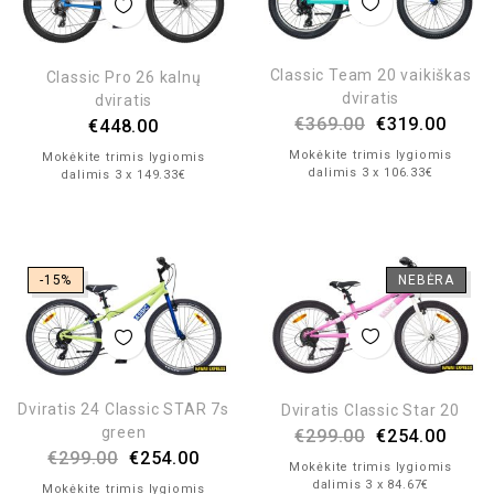
Classic Team 20 vaikiškas
Classic Pro 26 kalnų
dviratis
dviratis
€
369.00
€
319.00
€
448.00
Mokėkite trimis lygiomis
Mokėkite trimis lygiomis
dalimis 3 x 106.33€
dalimis 3 x 149.33€
-15%
NEBĖRA
Dviratis 24 Classic STAR 7s
Dviratis Classic Star 20
green
€
299.00
€
254.00
€
299.00
€
254.00
Mokėkite trimis lygiomis
dalimis 3 x 84.67€
Mokėkite trimis lygiomis