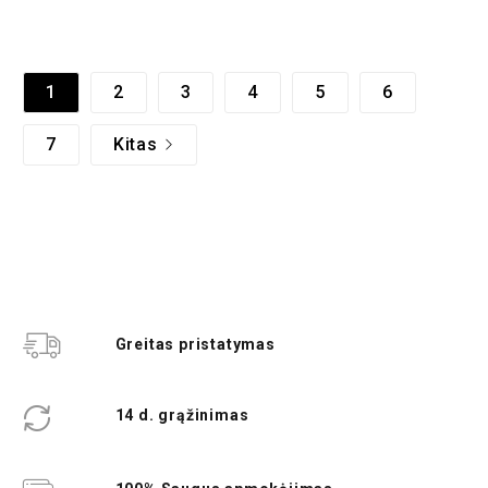
1
2
3
4
5
6
7
Kitas
Greitas pristatymas
14 d. grąžinimas