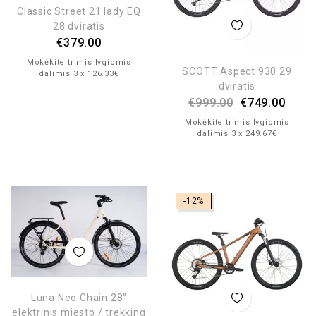
Classic Street 21 lady EQ
28 dviratis
€
379.00
Mokėkite trimis lygiomis
SCOTT Aspect 930 29
dalimis 3 x 126.33€
dviratis
€
999.00
€
749.00
Mokėkite trimis lygiomis
dalimis 3 x 249.67€
-12%
Luna Neo Chain 28″
elektrinis miesto / trekking