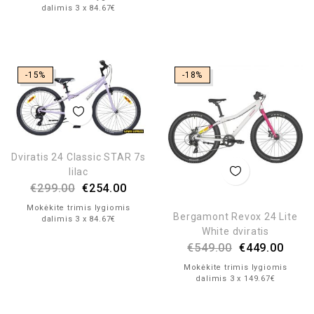
dalimis 3 x 84.67€
-15%
-18%
Dviratis 24 Classic STAR 7s
lilac
€
299.00
€
254.00
Mokėkite trimis lygiomis
Bergamont Revox 24 Lite
dalimis 3 x 84.67€
White dviratis
€
549.00
€
449.00
Mokėkite trimis lygiomis
dalimis 3 x 149.67€