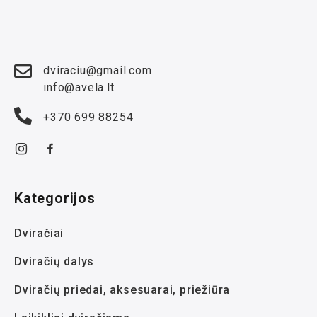
dviraciu@gmail.com
info@avela.lt
+370 699 88254
Kategorijos
Dviračiai
Dviračių dalys
Dviračių priedai, aksesuarai, priežiūra