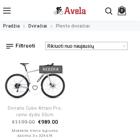
0
Pradžia
Dviračiai
Plento dviračiai
Filtruoti
NEBĖRA
Dviratis Cube Attain Pro,
rėmo dydis 50cm
€
1199.00
€
989.00
Mokėkite trimis lygiomis
dalimis 3 x 329.67€