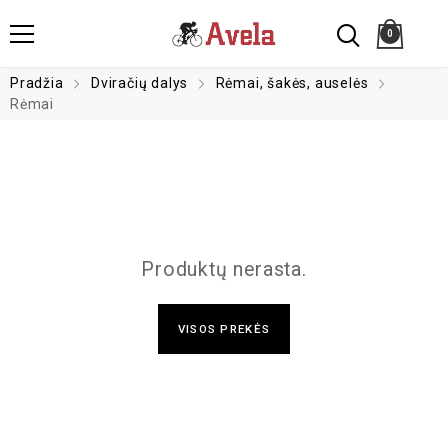
0
Pradžia
Dviračių dalys
Rėmai, šakės, auselės
Rėmai
Produktų nerasta.
VISOS PREKĖS