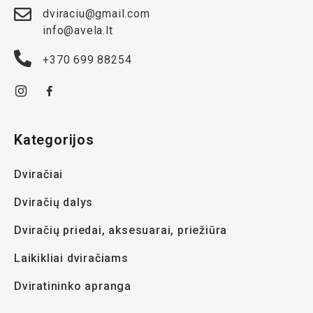
dviraciu@gmail.com
info@avela.lt
+370 699 88254
Kategorijos
Dviračiai
Dviračių dalys
Dviračių priedai, aksesuarai, priežiūra
Laikikliai dviračiams
Dviratininko apranga