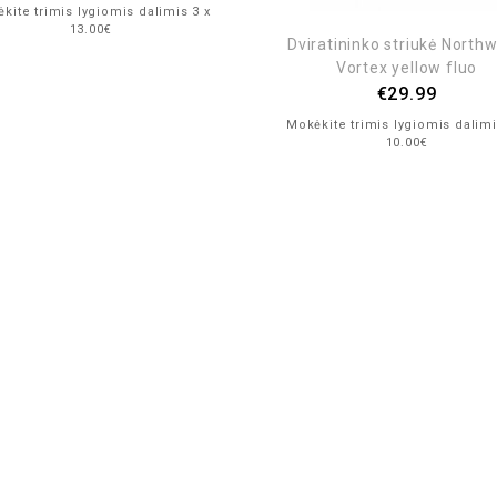
kite trimis lygiomis dalimis 3 x
13.00€
Dviratininko striukė North
Vortex yellow fluo
€
29.99
Mokėkite trimis lygiomis dalimi
10.00€