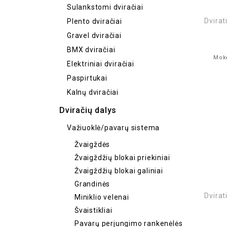
Sulankstomi dviračiai
Dvirat
Plento dviračiai
Gravel dviračiai
BMX dviračiai
Mokė
Elektriniai dviračiai
Paspirtukai
Kalnų dviračiai
Dviračių dalys
Važiuoklė/pavarų sistema
Žvaigždės
Žvaigždžių blokai priekiniai
Žvaigždžių blokai galiniai
Grandinės
Dvirat
Miniklio velenai
Švaistikliai
Pavarų perjungimo rankenėlės