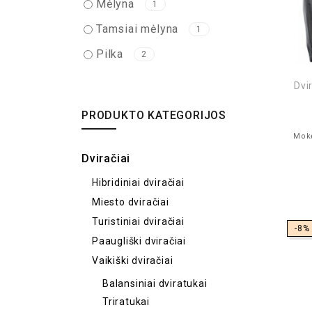
Mėlyna
1
Tamsiai mėlyna
1
Pilka
2
Dvi
PRODUKTO KATEGORIJOS
Mokė
Dviračiai
Hibridiniai dviračiai
Miesto dviračiai
Turistiniai dviračiai
-8%
Paaugliški dviračiai
Vaikiški dviračiai
Balansiniai dviratukai
Triratukai