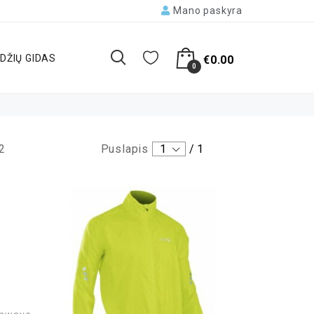
Mano paskyra
DŽIŲ GIDAS
€
0.00
0
2
Puslapis
1
/
1