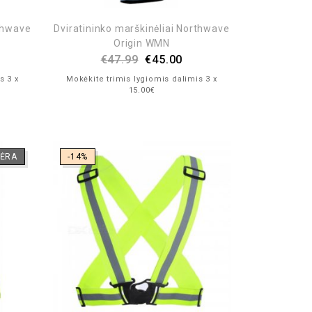
rthwave
Dviratininko marškinėliai Northwave
Origin WMN
€
47.99
€
45.00
s 3 x
Mokėkite trimis lygiomis dalimis 3 x
15.00€
ĖRA
-14%