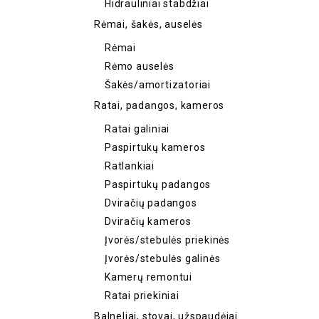
Hidrauliniai stabdžiai
Rėmai, šakės, auselės
Rėmai
Rėmo auselės
Šakės/amortizatoriai
Ratai, padangos, kameros
Ratai galiniai
Paspirtukų kameros
Ratlankiai
Paspirtukų padangos
Dviračių padangos
Dviračių kameros
Įvorės/stebulės priekinės
Įvorės/stebulės galinės
Kamerų remontui
Ratai priekiniai
Balneliai, stovai, užspaudėjai