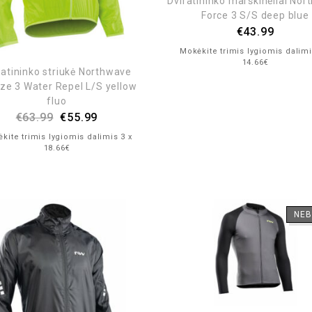
Dviratininko marškinėliai No
Force 3 S/S deep blue
€
43.99
Mokėkite trimis lygiomis dalimi
14.66€
ratininko striukė Northwave
ze 3 Water Repel L/S yellow
fluo
€
63.99
€
55.99
kite trimis lygiomis dalimis 3 x
18.66€
NEB