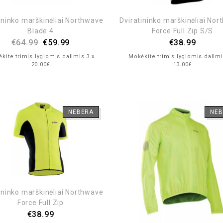
ininko marškinėliai Northwave
Dviratininko marškinėliai No
Blade 4
Force Full Zip S/S
€
64.99
€
59.99
€
38.99
kite trimis lygiomis dalimis 3 x
Mokėkite trimis lygiomis dalimi
20.00€
13.00€
NEBĖRA
NEB
ininko marškinėliai Northwave
Force Full Zip
€
38.99