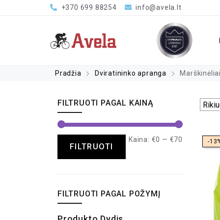
+370 699 88254
info@avela.lt
Pradžia
Dviratininko apranga
Marškinėlia
FILTRUOTI PAGAL KAINĄ
Kaina:
€0
—
€70
-13
FILTRUOTI
FILTRUOTI PAGAL POŽYMĮ
Produkto Dydis