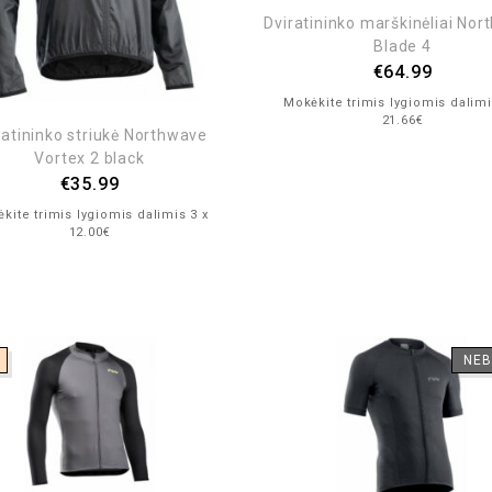
Dviratininko marškinėliai No
Blade 4
€
64.99
Mokėkite trimis lygiomis dalimi
21.66€
ratininko striukė Northwave
Vortex 2 black
€
35.99
kite trimis lygiomis dalimis 3 x
12.00€
NEB