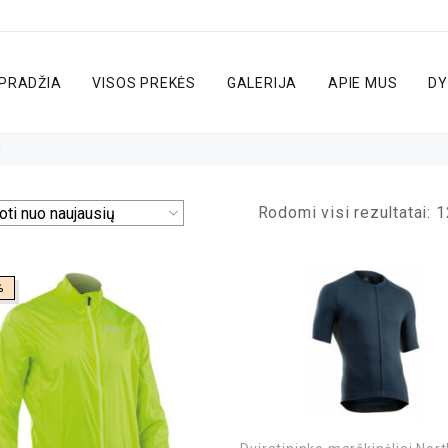
PRADŽIA
VISOS PREKĖS
GALERIJA
APIE MUS
DY
i
Rodomi visi rezultatai: 1
%