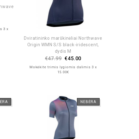
rthwave
s 3 x
Dviratininko marškinėliai Northwave
Origin WMN S/S black-iridescent,
dydis M
€
47.99
€
45.00
Mokėkite trimis lygiomis dalimis 3 x
15.00€
ĖRA
NEBĖRA