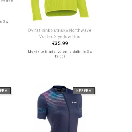
rthwave
s 3 x
Dviratininko striukė Northwave
Vortex 2 yellow fluo
€
35.99
Mokėkite trimis lygiomis dalimis 3 x
12.00€
ĖRA
NEBĖRA