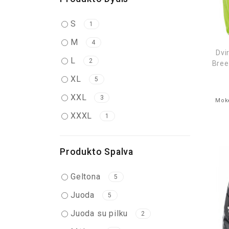
S
1
M
4
Dvi
L
2
Bree
XL
5
XXL
3
Mokė
XXXL
1
Produkto Spalva
Geltona
5
Juoda
5
Juoda su pilku
2