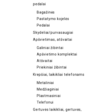
pedalai
Bagažinės
Pastatymo kojelės
Pedalai
Skydeliai/purvasaugiai
Apšvietimas, atšvaitai
Galiniai žibintai
Apšvietimo komplektai
Atšvaitai
Priekiniai žibintai
Krepšiai, laikikliai telefonams
Metaliniai
Medžiaginiai
Plastmasiniai
Telefonui
Gertuvės laikikliai, gertuvės,