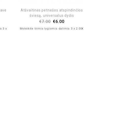
wave
Atšvaitinės petnešos atspindinčios
šviesą, universalus dydis
€
7.00
€
6.00
s 3 x
Mokėkite trimis lygiomis dalimis 3 x 2.00€