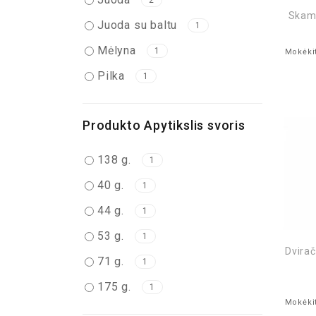
2
Skamb
Juoda su baltu
1
Mėlyna
1
Mokėkit
Pilka
1
Produkto Apytikslis svoris
138 g.
1
40 g.
1
44 g.
1
53 g.
1
Dvirač
71 g.
1
175 g.
1
Mokėkit