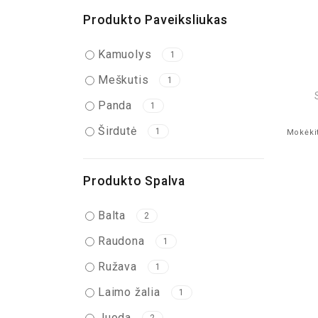
Produkto Paveiksliukas
Kamuolys
1
Meškutis
1
Panda
1
Širdutė
1
Mokėkit
Produkto Spalva
Balta
2
Raudona
1
Ružava
1
Laimo žalia
1
Juoda