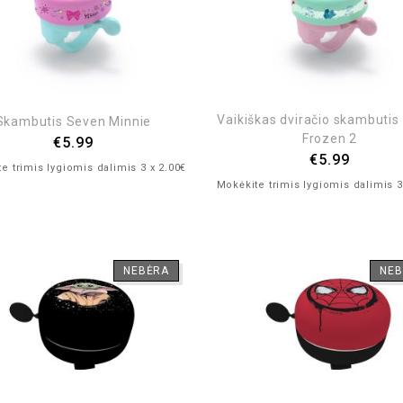
Vaikiškas dviračio skambutis
Skambutis Seven Minnie
Frozen 2
€
5.99
€
5.99
e trimis lygiomis dalimis 3 x 2.00€
Mokėkite trimis lygiomis dalimis 3
NEBĖRA
NEB