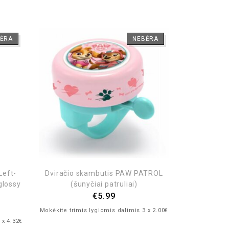
ĖRA
NEBĖRA
Left-
Dviračio skambutis PAW PATROL
glossy
(šunyčiai patruliai)
€
5.99
Mokėkite trimis lygiomis dalimis 3 x 2.00€
 x 4.32€