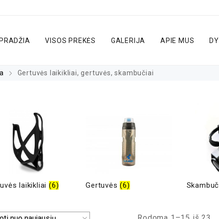
PRADŽIA
VISOS PREKĖS
GALERIJA
APIE MUS
DY
ra
Gertuvės laikikliai, gertuvės, skambučiai
uvės laikikliai
(6)
Gertuvės
(6)
Skambuč
Rodoma 1–15 iš 23