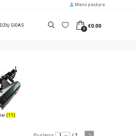
Mano paskyra
DŽIŲ GIDAS
€
0.00
0
iai
(11)
Puslapis
1
/
2