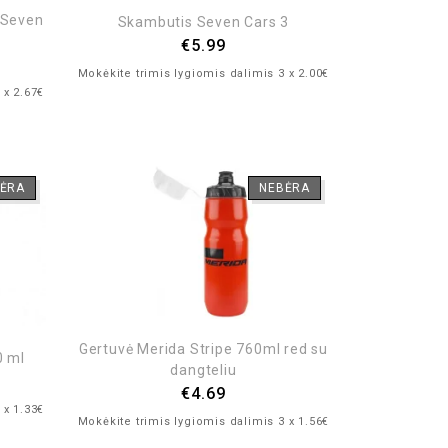
 Seven
Skambutis Seven Cars 3
€
5.99
Mokėkite trimis lygiomis dalimis 3 x 2.00€
 x 2.67€
ĖRA
NEBĖRA
Gertuvė Merida Stripe 760ml red su
0 ml
dangteliu
€
4.69
 x 1.33€
Mokėkite trimis lygiomis dalimis 3 x 1.56€