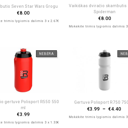
Vaikiškas dviračio skambutis
utis Seven Star Wars Grogu
Spiderman
€
8.00
€
8.00
e trimis lygiomis dalimis 3 x 2.67€
Mokėkite trimis lygiomis dalimis 3
NEBĖRA
NEB
io gertuvė Polisport R550 550
Gertuvė Polisport R750 75
ml
€
3.99
–
€
4.40
€
3.99
Mokėkite trimis lygiomis dalimis 3
e trimis lygiomis dalimis 3 x 1.33€