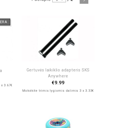
ĖRA
Gertuvės laikiklio adapteris SKS
la
Anywhere
€
9.99
 x 3.67€
Mokėkite trimis lygiomis dalimis 3 x 3.33€