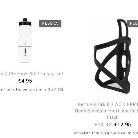
NEBĖRA
NEB
vė CUBE Flow 750 transparent
€
4.95
e trimis lygiomis dalimis 3 x 1.65€
Gertuvės laikiklis ACID HPP 
Hand Sidecage matt black’n’
black
€
14.95
€
12.95
Mokėkite trimis lygiomis dalimis 3