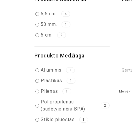
5,5 cm.
4
53 mm.
1
6 cm.
2
Produkto Medžiaga
Aliuminis
Gert
1
Plastikas
1
Plienas
1
Mokėkit
Polipropilenas
2
(sudėtyje nėra BPA)
Stiklo pluoštas
1