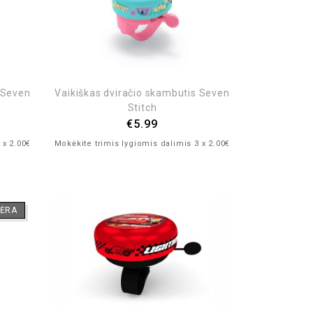
 Seven
Vaikiškas dviračio skambutis Seven
Stitch
€
5.99
 x 2.00€
Mokėkite trimis lygiomis dalimis 3 x 2.00€
ĖRA