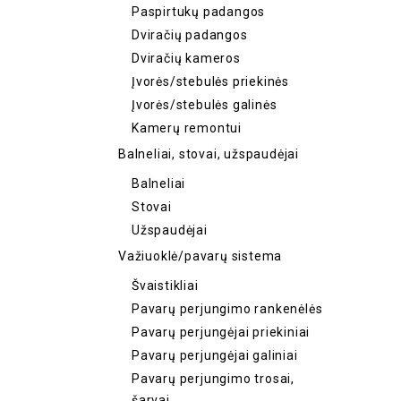
Paspirtukų padangos
Dviračių padangos
Dviračių kameros
Įvorės/stebulės priekinės
Įvorės/stebulės galinės
Kamerų remontui
Balneliai, stovai, užspaudėjai
Balneliai
Stovai
Užspaudėjai
Važiuoklė/pavarų sistema
Švaistikliai
Pavarų perjungimo rankenėlės
Pavarų perjungėjai priekiniai
Pavarų perjungėjai galiniai
Pavarų perjungimo trosai,
šarvai