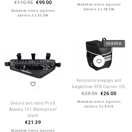
€
110.95
€
99.00
Mokėkite trimis lygiomis
dalimis 3 x 28.65€
Mokėkite trimis lygiomis
dalimis 3 x 33.00€
NEBĖRA
Kelioninis krepšys ant
bagažinės RFR Carrier 15L
€
29.95
€
26.00
Mokėkite trimis lygiomis
Dėtuvė ant rėmo ProX
dalimis 3 x 8.67€
Alaska 101 Waterproof
black
€
21.39
Mokėkite trimis lygiomis