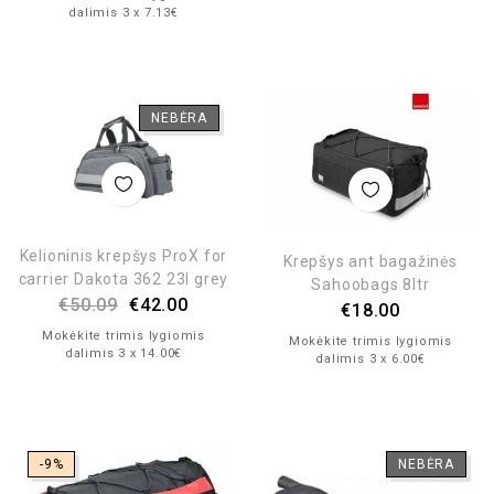
dalimis 3 x 7.13€
NEBĖRA
Kelioninis krepšys ProX for
Krepšys ant bagažinės
carrier Dakota 362 23l grey
Sahoobags 8ltr
€
50.09
€
42.00
€
18.00
Mokėkite trimis lygiomis
Mokėkite trimis lygiomis
dalimis 3 x 14.00€
dalimis 3 x 6.00€
-9%
NEBĖRA