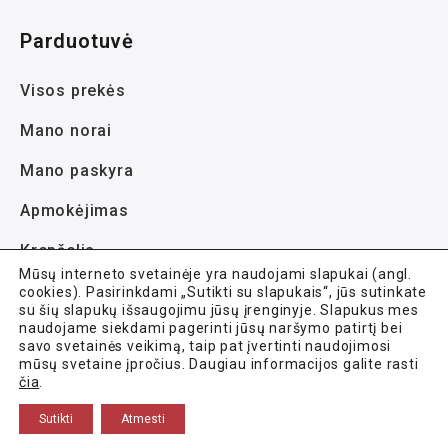
Parduotuvė
Visos prekės
Mano norai
Mano paskyra
Apmokėjimas
Krepšelis
Mūsų interneto svetainėje yra naudojami slapukai (angl.
cookies). Pasirinkdami „Sutikti su slapukais“, jūs sutinkate
su šių slapukų išsaugojimu jūsų įrenginyje. Slapukus mes
naudojame siekdami pagerinti jūsų naršymo patirtį bei
savo svetainės veikimą, taip pat įvertinti naudojimosi
mūsų svetaine įpročius. Daugiau informacijos galite rasti
Avela.lt © 2021-2026 Visos teisės saugomos.
čia
.
Sutikti
Atmesti