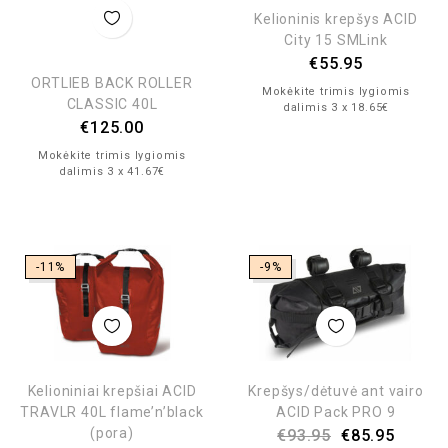
Kelioninis krepšys ACID
City 15 SMLink
€
55.95
ORTLIEB BACK ROLLER
Mokėkite trimis lygiomis
CLASSIC 40L
dalimis 3 x 18.65€
€
125.00
Mokėkite trimis lygiomis
dalimis 3 x 41.67€
-11%
-9%
Kelioniniai krepšiai ACID
Krepšys/dėtuvė ant vairo
TRAVLR 40L flame’n’black
ACID Pack PRO 9
(pora)
€
93.95
€
85.95