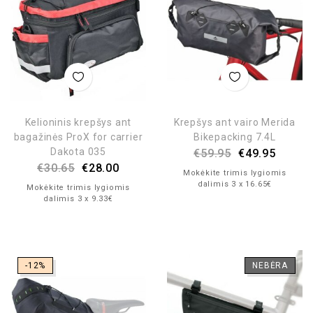
Kelioninis krepšys ant
Krepšys ant vairo Merida
bagažinės ProX for carrier
Bikepacking 7.4L
Dakota 035
€
59.95
€
49.95
€
30.65
€
28.00
Mokėkite trimis lygiomis
dalimis 3 x 16.65€
Mokėkite trimis lygiomis
dalimis 3 x 9.33€
-12%
NEBĖRA