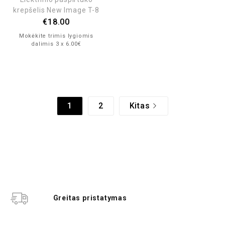
krepšelis New Image T-8
€
18.00
Mokėkite trimis lygiomis
dalimis 3 x 6.00€
1
2
Kitas
Greitas pristatymas