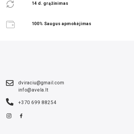
14 d. grąžinimas
100% Saugus apmokėjimas
dviraciu@gmail.com
info@avela.lt
+370 699 88254