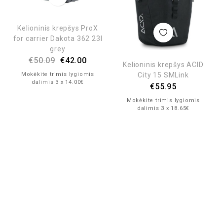
Kelioninis krepšys ProX
for carrier Dakota 362 23l
grey
€
50.09
€
42.00
Kelioninis krepšys ACID
City 15 SMLink
Mokėkite trimis lygiomis
dalimis 3 x 14.00€
€
55.95
Mokėkite trimis lygiomis
dalimis 3 x 18.65€