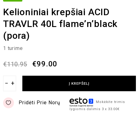
Kelioniniai krepšiai ACID
TRAVLR 40L flame’n’black
(pora)
1 turime
€
99.00
€
110.95
−
+
Į KREPŠELĮ
Pridėti Prie Norų
Mokėkite trimis
lygiomis dalimis 3 x 33.00€