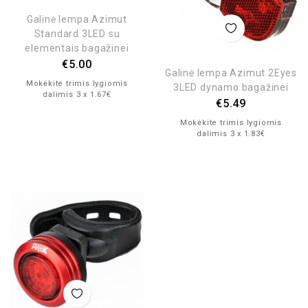
Galinė lempa Azimut
Standard 3LED su
elementais bagažinei
€
5.00
Galinė lempa Azimut 2Eyes
Mokėkite trimis lygiomis
3LED dynamo bagažinei
dalimis 3 x 1.67€
€
5.49
Mokėkite trimis lygiomis
dalimis 3 x 1.83€