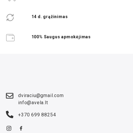
14 d. grąžinimas
100% Saugus apmokėjimas
dviraciu@gmail.com
info@avela.lt
+370 699 88254