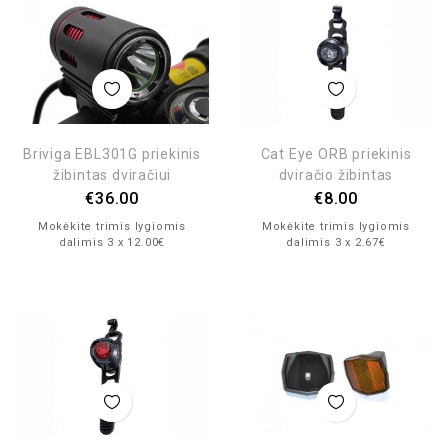
Briviga EBL301G priekinis
Cat Eye ORB priekinis
žibintas dviračiui
dviračio žibintas
€
36.00
€
8.00
Mokėkite trimis lygiomis
Mokėkite trimis lygiomis
dalimis 3 x 12.00€
dalimis 3 x 2.67€