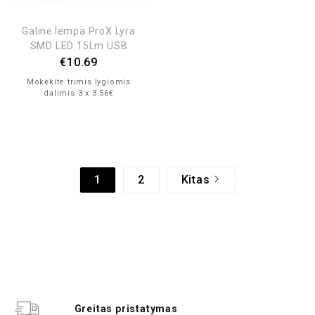
Galinė lempa ProX Lyra
SMD LED 15Lm USB
€
10.69
Mokėkite trimis lygiomis
dalimis 3 x 3.56€
1
2
Kitas
Greitas pristatymas