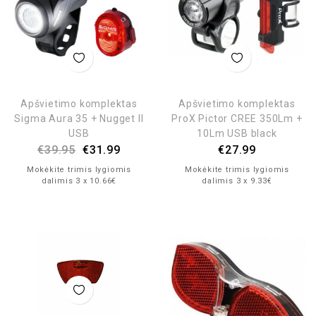
Apšvietimo komplektas
Apšvietimo komplektas
Sigma Aura 35 + Nugget II
ProX Pictor CREE 350Lm +
USB
10Lm USB black
€
39.95
€
31.99
€
27.99
Mokėkite trimis lygiomis
Mokėkite trimis lygiomis
dalimis 3 x 10.66€
dalimis 3 x 9.33€