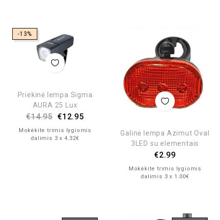
-13%
Priekinė lempa Sigma
AURA 25 Lux
€
14.95
€
12.95
Mokėkite trimis lygiomis
Galinė lempa Azimut Oval
dalimis 3 x 4.32€
3LED su elementais
€
2.99
Mokėkite trimis lygiomis
dalimis 3 x 1.00€