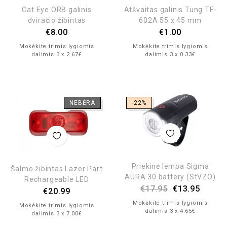
Cat Eye ORB galinis
Atšvaitas galinis Tung TF-
dviračio žibintas
602A 55 x 45 mm
€
8.00
€
1.00
Mokėkite trimis lygiomis
Mokėkite trimis lygiomis
dalimis 3 x 2.67€
dalimis 3 x 0.33€
NEBĖRA
-22%
Priekinė lempa Sigma
Šalmo žibintas Lazer Part
AURA 30 battery (StVZO)
Rechargeable LED
€
17.95
€
13.95
€
20.99
Mokėkite trimis lygiomis
Mokėkite trimis lygiomis
dalimis 3 x 4.65€
dalimis 3 x 7.00€