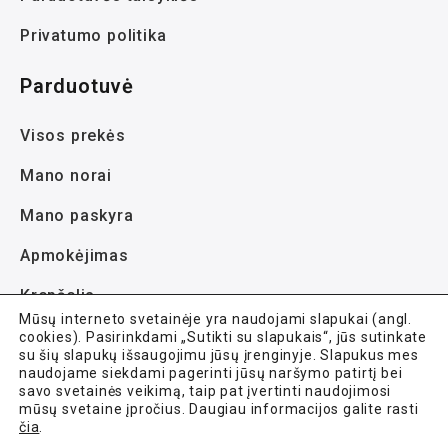
Privatumo politika
Parduotuvė
Visos prekės
Mano norai
Mano paskyra
Apmokėjimas
Krepšelis
Mūsų interneto svetainėje yra naudojami slapukai (angl.
cookies). Pasirinkdami „Sutikti su slapukais“, jūs sutinkate
su šių slapukų išsaugojimu jūsų įrenginyje. Slapukus mes
naudojame siekdami pagerinti jūsų naršymo patirtį bei
savo svetainės veikimą, taip pat įvertinti naudojimosi
mūsų svetaine įpročius. Daugiau informacijos galite rasti
Avela.lt © 2021-2026 Visos teisės saugomos.
čia
.