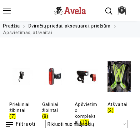
0
Pradžia
Dviračių priedai, aksesuarai, priežiūra
Apšvietimas, atšvaitai
Priekiniai
Galiniai
Apšvietim
Atšvaitai
žibintai
žibintai
o
(2)
(7)
(8)
komplekt
ai
(10)
Filtruoti