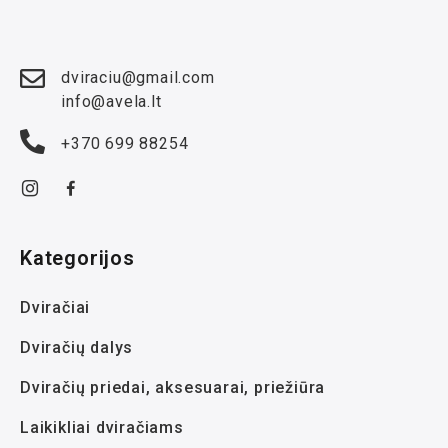
dviraciu@gmail.com
info@avela.lt
+370 699 88254
Kategorijos
Dviračiai
Dviračių dalys
Dviračių priedai, aksesuarai, priežiūra
Laikikliai dviračiams