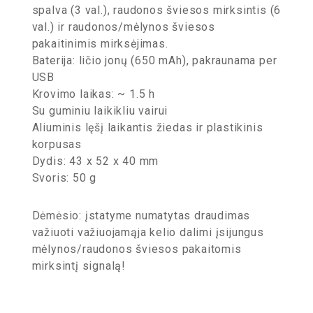
spalva (3 val.), raudonos šviesos mirksintis (6
val.) ir raudonos/mėlynos šviesos
pakaitinimis mirksėjimas.
Baterija: ličio jonų (650 mAh), pakraunama per
USB
Krovimo laikas: ~ 1.5 h
Su guminiu laikikliu vairui
Aliuminis lęšį laikantis žiedas ir plastikinis
korpusas
Dydis: 43 x 52 x 40 mm
Svoris: 50 g
Dėmėsio: įstatyme numatytas draudimas
važiuoti važiuojamąja kelio dalimi įsijungus
mėlynos/raudonos šviesos pakaitomis
mirksintį signalą!