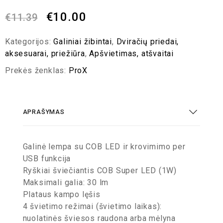
€
10.00
€
11.39
Kategorijos:
Galiniai žibintai
,
Dviračių priedai,
aksesuarai, priežiūra
,
Apšvietimas, atšvaitai
Prekės ženklas:
ProX
APRAŠYMAS
Galinė lempa su COB LED ir krovimimo per
USB funkcija
Ryškiai šviečiantis COB Super LED (1W)
Maksimali galia: 30 lm
Plataus kampo lęšis
4 švietimo režimai (švietimo laikas):
nuolatinės šviesos raudona arba mėlyna