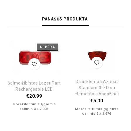
PANAŠŪS PRODUKTAI
NEBĖRA
Galinė lempa Azimut
Šalmo žibintas Lazer Part
Standard 3LED su
Rechargeable LED
elementais bagažinei
€
20.99
€
5.00
Mokėkite trimis lygiomis
dalimis 3 x 7.00€
Mokėkite trimis lygiomis
dalimis 3 x 1.67€