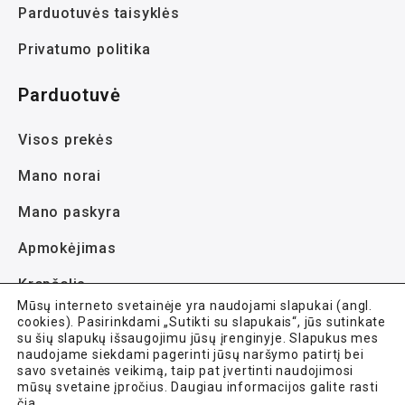
Parduotuvės taisyklės
Privatumo politika
Parduotuvė
Visos prekės
Mano norai
Mano paskyra
Apmokėjimas
Krepšelis
Mūsų interneto svetainėje yra naudojami slapukai (angl.
cookies). Pasirinkdami „Sutikti su slapukais“, jūs sutinkate
su šių slapukų išsaugojimu jūsų įrenginyje. Slapukus mes
naudojame siekdami pagerinti jūsų naršymo patirtį bei
savo svetainės veikimą, taip pat įvertinti naudojimosi
mūsų svetaine įpročius. Daugiau informacijos galite rasti
Avela.lt © 2021-2026 Visos teisės saugomos.
čia
.