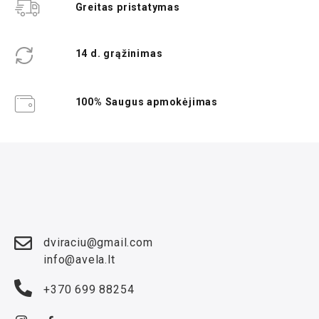
Greitas pristatymas
14 d. grąžinimas
100% Saugus apmokėjimas
dviraciu@gmail.com
info@avela.lt
+370 699 88254