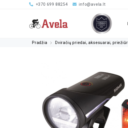
+370 699 88254
info@avela.lt
Pradžia
Dviračių priedai, aksesuarai, priežiū