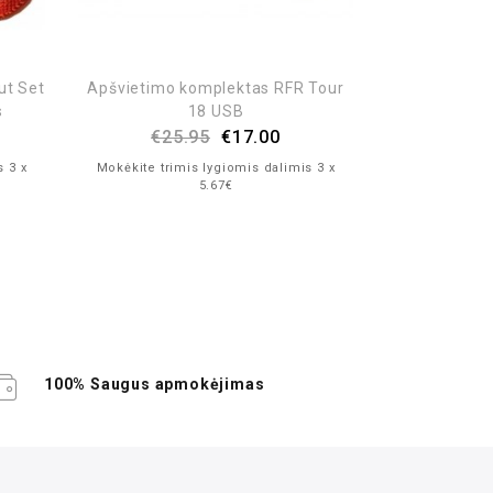
ut Set
Apšvietimo komplektas RFR Tour
Apšvietim
s
18 USB
Aura 35
€
25.95
€
17.00
€
39
s 3 x
Mokėkite trimis lygiomis dalimis 3 x
Mokėkite trim
5.67€
100% Saugus apmokėjimas