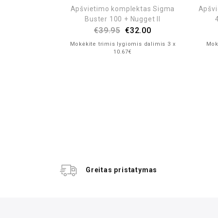
Apšvietimo komplektas Sigma
Apšvi
Buster 100 + Nugget II
€
39.95
€
32.00
ktas Sigma
Mokėkite trimis lygiomis dalimis 3 x
Mokė
t II USB
10.67€
1.99
is dalimis 3 x
Greitas pristatymas