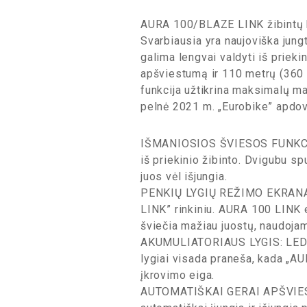
AURA 100/BLAZE LINK žibintų kom
Svarbiausia yra naujoviška jungti
galima lengvai valdyti iš prieki
apšviestumą ir 110 metrų (360 
funkcija užtikrina maksimalų 
pelnė 2021 m. „Eurobike” apdo
IŠMANIOSIOS ŠVIESOS FUNKCIJA: 
iš priekinio žibinto. Dvigubu sp
juos vėl išjungia.
PENKIŲ LYGIŲ REŽIMO EKRANAS: 
LINK” rinkiniu. AURA 100 LINK ek
šviečia mažiau juostų, naudojam
AKUMULIATORIAUS LYGIS: LED indi
lygiai visada praneša, kada „AU
įkrovimo eiga.
AUTOMATIŠKAI GERAI APŠVIESTAS