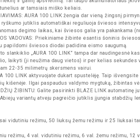
priekinį ir galinį apšvietimą. Tai taupo akumuliatoriaus įkrov
 tunelius ar tamsiais miško keliais.
IMAS: AURA 100 LINK žengia dar vieną žingsnį pirmyn.
 ryškumo jutiklis automatiškai reguliuoja šviesos intensy
anomas degimo laikas, kai šviesos galia yra pakankama (nu
ADOVAS: Priekiniame žibinte esantis šoninis šviesos kr
u papildomi šviesos diodai padidina eismo saugumą.
oto slankiklio „AURA 100 LINK” tampa dar naudingesnė kasd
io, laikyti (ji neužima daug vietos) ir per kelias sekundes vėl
kiam 22-35 milimetrų skersmens vairui.
0 LINK aktyvuojate dukart spustelėję. Taip išvengsite n
lių kišenėje. Ilgai paspaudus valdymo mygtuką, žibintas vėl
 ŽIBINTU: Galite pasirinkti BLAZE LINK automatinę jutikl
biejų variantų atveju pagreičio jutiklis įjungia stabdžių lem
ai vidutiniu režimu, 50 liuksų žemu režimu ir 25 liuksai ta
niu režimu, 4 val. vidutiniu režimu, 6 val. žemu režimu, 12 v