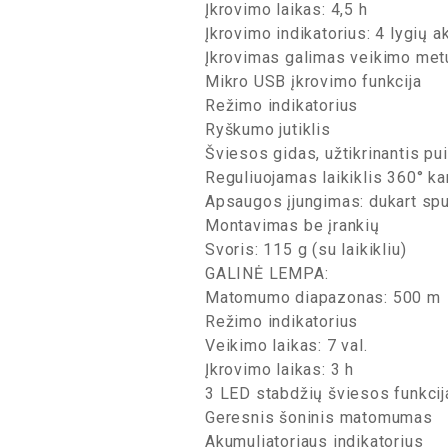
Įkrovimo laikas: 4,5 h
Įkrovimo indikatorius: 4 lygių a
Įkrovimas galimas veikimo met
Mikro USB įkrovimo funkcija
Režimo indikatorius
Ryškumo jutiklis
Šviesos gidas, užtikrinantis p
Reguliuojamas laikiklis 360° kam
Apsaugos įjungimas: dukart spu
Montavimas be įrankių
Svoris: 115 g (su laikikliu)
GALINĖ LEMPA:
Matomumo diapazonas: 500 m
Režimo indikatorius
Veikimo laikas: 7 val.
Įkrovimo laikas: 3 h
3 LED stabdžių šviesos funkcij
Geresnis šoninis matomumas
Akumuliatoriaus indikatorius