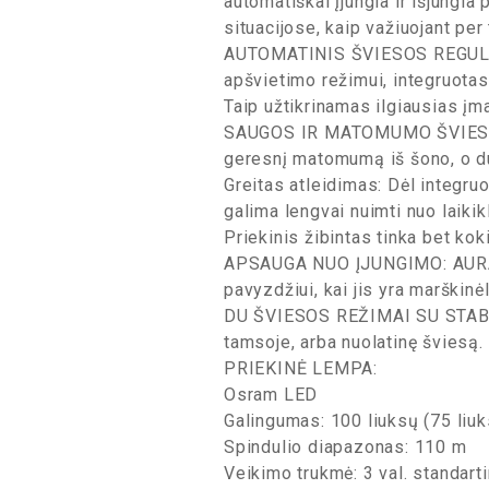
automatiškai įjungia ir išjungia 
situacijose, kaip važiuojant per
AUTOMATINIS ŠVIESOS REGULIAV
apšvietimo režimui, integruotas
Taip užtikrinamas ilgiausias įm
SAUGOS IR MATOMUMO ŠVIESOS V
geresnį matomumą iš šono, o d
Greitas atleidimas: Dėl integru
galima lengvai nuimti nuo laikikl
Priekinis žibintas tinka bet ko
APSAUGA NUO ĮJUNGIMO: AURA 10
pavyzdžiui, kai jis yra marškinė
DU ŠVIESOS REŽIMAI SU STABDŽIŲ
tamsoje, arba nuolatinę šviesą. A
PRIEKINĖ LEMPA:
Osram LED
Galingumas: 100 liuksų (75 liuks
Spindulio diapazonas: 110 m
Veikimo trukmė: 3 val. standarti