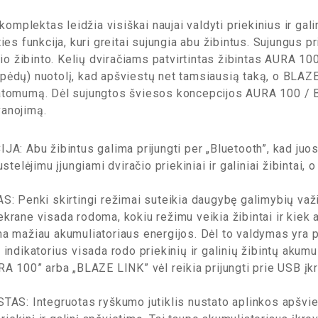
plektas leidžia visiškai naujai valdyti priekinius ir galin
es funkcija, kuri greitai sujungia abu žibintus. Sujungus prie
nio žibinto. Kelių dviračiams patvirtintas žibintas AURA 10
pėdų) nuotolį, kad apšviestų net tamsiausią taką, o BLAZ
matomumą. Dėl sujungtos šviesos koncepcijos AURA 100 /
vanojimą.
Abu žibintus galima prijungti per „Bluetooth”, kad juos b
ustelėjimu įjungiami dviračio priekiniai ir galiniai žibinta
Penki skirtingi režimai suteikia daugybę galimybių va
rane visada rodoma, kokiu režimu veikia žibintai ir kiek ap
a mažiau akumuliatoriaus energijos. Dėl to valdymas yra p
katorius visada rodo priekinių ir galinių žibintų akumuli
RA 100” arba „BLAZE LINK” vėl reikia prijungti prie USB įk
: Integruotas ryškumo jutiklis nustato aplinkos apšviet