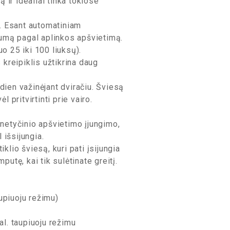
ą ir idealiai tinka tokiose
 Esant automatiniam
vumą pagal aplinkos apšvietimą.
o 25 iki 100 liuksų).
eipiklis užtikrina daug
ien važinėjant dviračiu. Šviesą
 pritvirtinti prie vairo.
etyčinio apšvietimo įjungimo,
 išsijungia.
io šviesą, kuri pati įsijungia
putę, kai tik sulėtinate greitį.
upiuoju režimu)
al. taupiuoju režimu