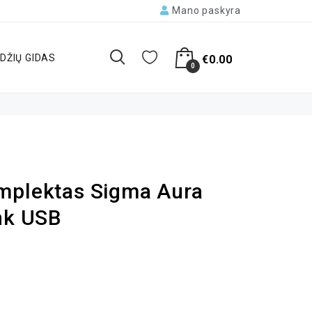
Mano paskyra
DŽIŲ GIDAS
€
0.00
0
mplektas Sigma Aura
nk USB