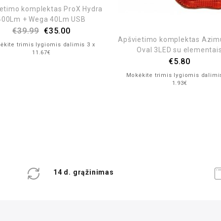
etimo komplektas ProX Hydra
400Lm + Wega 40Lm USB
€
39.99
€
35.00
Apšvietimo komplektas Azim
kite trimis lygiomis dalimis 3 x
Oval 3LED su elementai
11.67€
€
5.80
Mokėkite trimis lygiomis dalimi
1.93€
14 d. grąžinimas