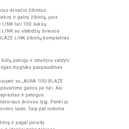
ius dviračio žibintus.
kinį ir galinį žibintą, juos
0 LINK turi 100 liuksų
E LINK su stabdžių šviesos
 BLAZE LINK žibintų komplektas
ūtų patogu ir intuityvu valdyti
i, o ilgas mygtuko paspaudimas
žiuojant su „AURA 100/BLAZE
švietimo galios jie turi. Kai
aprastas ir patogus.
atoriaus įkrovos lygį. Penki jo
rovimo laido. Taip pat rodoma
imą ir pagal poreikį