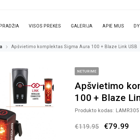
PRADŽIA
VISOS PREKĖS
GALERIJA
APIE MUS
DY
ra
Apšvietimo komplektas Sigma Aura 100 + Blaze Link USB
NETURIME
Apšvietimo ko
100 + Blaze Li
Produkto kodas:
LAMR305
€
79.99
€
119.95