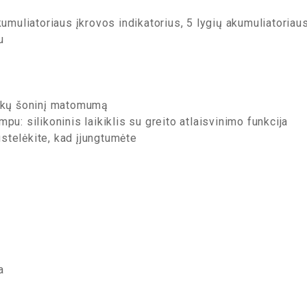
kumuliatoriaus įkrovos indikatorius, 5 lygių akumuliatoriau
u
uikų šoninį matomumą
pu: silikoninis laikiklis su greito atlaisvinimo funkcija
stelėkite, kad įjungtumėte
a