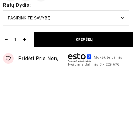
Ratų Dydis:
−
+
Į KREPŠELĮ
Pridėti Prie Norų
Mokėkite trimis
lygiomis dalimis 3 x 229.67€