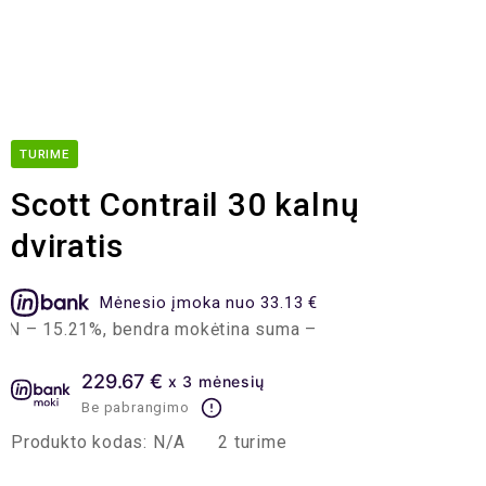
TURIME
Scott Contrail 30 kalnų
dviratis
Mėnesio įmoka nuo 33.13 €
5.21%, bendra mokėtina suma – 795.01 EUR, mėnesio įmoka
229.67 €
x 3 mėnesių
Be pabrangimo
Produkto kodas:
N/A
2 turime