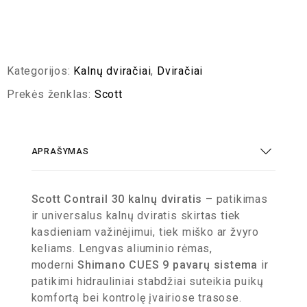
Kategorijos:
Kalnų dviračiai
,
Dviračiai
Prekės ženklas:
Scott
APRAŠYMAS
Scott Contrail 30 kalnų dviratis
– patikimas
ir universalus kalnų dviratis skirtas tiek
kasdieniam važinėjimui, tiek miško ar žvyro
keliams. Lengvas aliuminio rėmas,
moderni
Shimano CUES 9 pavarų sistema
ir
patikimi hidrauliniai stabdžiai suteikia puikų
komfortą bei kontrolę įvairiose trasose.