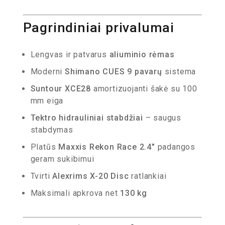
Pagrindiniai privalumai
Lengvas ir patvarus
aliuminio rėmas
Moderni
Shimano CUES 9 pavarų
sistema
Suntour XCE28
amortizuojanti šakė su 100
mm eiga
Tektro hidrauliniai stabdžiai
– saugus
stabdymas
Platūs
Maxxis Rekon Race 2.4″
padangos
geram sukibimui
Tvirti
Alexrims X-20 Disc
ratlankiai
Maksimali apkrova net
130 kg