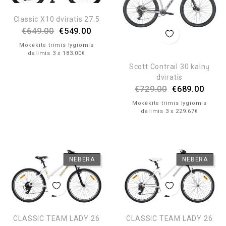
Classic X10 dviratis 27.5
€
649.00
€
549.00
Mokėkite trimis lygiomis
dalimis 3 x 183.00€
Scott Contrail 30 kalnų
dviratis
€
729.00
€
689.00
Mokėkite trimis lygiomis
dalimis 3 x 229.67€
NEBĖRA
NEBĖRA
CLASSIC TEAM LADY 26
CLASSIC TEAM LADY 26