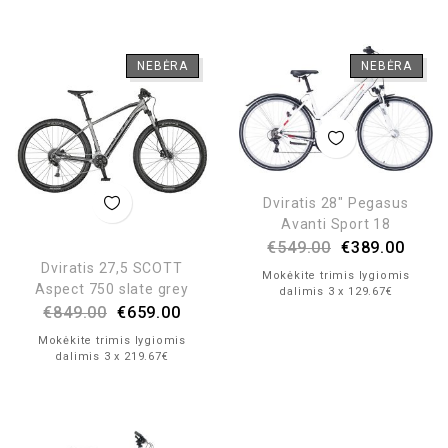
NEBĖRA
NEBĖRA
Dviratis 28″ Pegasus
Avanti Sport 18
€
549.00
€
389.00
Dviratis 27,5 SCOTT
Mokėkite trimis lygiomis
Aspect 750 slate grey
dalimis 3 x 129.67€
€
849.00
€
659.00
Mokėkite trimis lygiomis
dalimis 3 x 219.67€