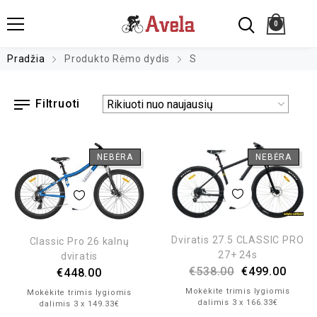
0
Pradžia
Produkto Rėmo dydis
S
Filtruoti
NEBĖRA
NEBĖRA
Dviratis 27.5 CLASSIC PRO
Classic Pro 26 kalnų
27+ 24s
dviratis
€
538.00
€
499.00
€
448.00
Mokėkite trimis lygiomis
Mokėkite trimis lygiomis
dalimis 3 x 166.33€
dalimis 3 x 149.33€