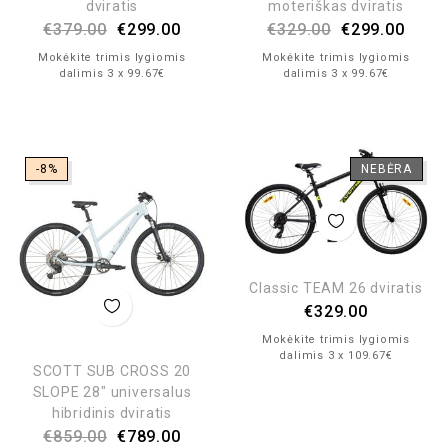
dviratis
moteriškas dviratis
€
379.00
€
299.00
€
329.00
€
299.00
Mokėkite trimis lygiomis
Mokėkite trimis lygiomis
dalimis 3 x 99.67€
dalimis 3 x 99.67€
-8%
NEBĖRA
Classic TEAM 26 dviratis
€
329.00
Mokėkite trimis lygiomis
dalimis 3 x 109.67€
SCOTT SUB CROSS 20
SLOPE 28″ universalus
hibridinis dviratis
€
859.00
€
789.00