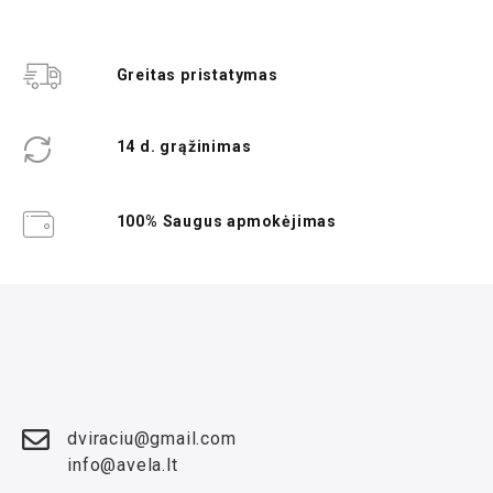
Greitas pristatymas
14 d. grąžinimas
100% Saugus apmokėjimas
dviraciu@gmail.com
info@avela.lt