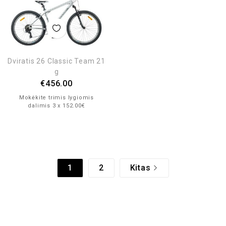
Dviratis 26 Classic Team 21
g
€
456.00
Mokėkite trimis lygiomis
dalimis 3 x 152.00€
1
2
Kitas