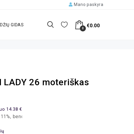
Mano paskyra
DŽIŲ GIDAS
€
0.00
0
 LADY 26 moteriškas
uo 14.38 €
a mokėtina suma – 344.95 EUR, mėnesio įmoka – 14.38 EUR.
ių