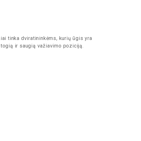
ai tinka dviratininkėms, kurių ūgis yra
patogią ir saugią važiavimo poziciją.