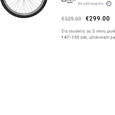
Be pabrangimo
€
299.00
€
329.00
Šis modelis su S rėmu puiki
147–155 cm
, užtikrinant 