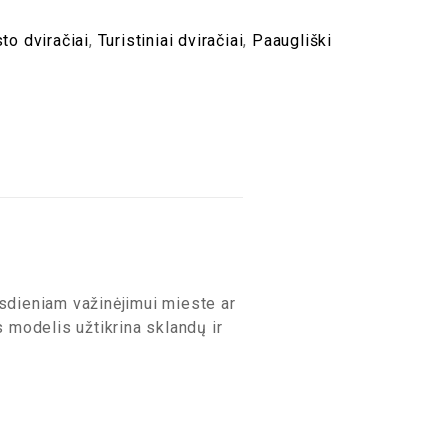
to dviračiai
,
Turistiniai dviračiai
,
Paaugliški
asdieniam važinėjimui mieste ar
 modelis užtikrina sklandų ir