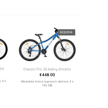
NEBĖRA
tis
Classic Pro 26 kalnų dviratis
€
448.00
s 3 x
Mokėkite trimis lygiomis dalimis 3 x
149.33€
Dviratis 
€
289.
Mokėkite trim