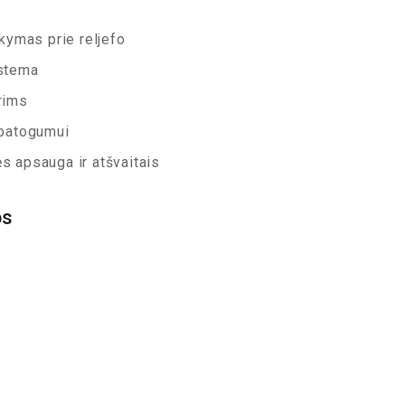
kymas prie reljefo
istema
rims
 patogumui
 apsauga ir atšvaitais
os