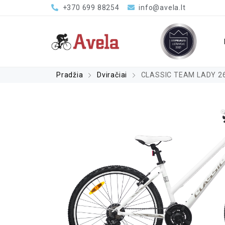
+370 699 88254
info@avela.lt
Pradžia
Dviračiai
CLASSIC TEAM LADY 26 
orma – 0%, sutarties sudarymo mokestis – 1%, sutarties 