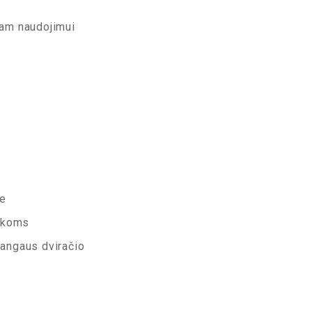
iam naudojimui
se
vykoms
angaus dviračio