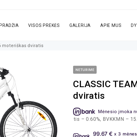
PRADŽIA
VISOS PREKĖS
GALERIJA
APIE MUS
DY
moteriškas dviratis
NETURIME
CLASSIC TEAM
dviratis
Mėnesio įmoka n
administravimo mokestis – 0.60%, BVKKMN – 15.11%, bendr
99.67 €
x 3 mėnes