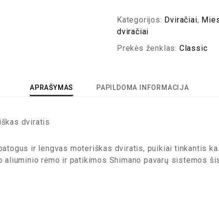
Kategorijos:
Dviračiai
,
Mies
dviračiai
Prekės ženklas:
Classic
APRAŠYMAS
PAPILDOMA INFORMACIJA
kas dviratis
patogus ir lengvas moteriškas dviratis, puikiai tinkantis k
vo aliuminio rėmo ir patikimos Shimano pavarų sistemos šis