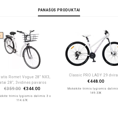
PANAŠŪS PRODUKTAI
%
Classic PRO LADY 29 dvira
ratis Romet Vogue 28″ NX3,
€
448.00
atai 28″, 3vidinės pavaros
€
359.00
€
344.00
Mokėkite trimis lygiomis dalimi
149.33€
kite trimis lygiomis dalimis 3 x
114.67€