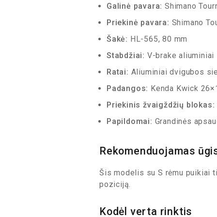
Galinė pavara:
Shimano Tour
Priekinė pavara:
Shimano Tou
Šakė:
HL-565, 80 mm
Stabdžiai:
V-brake aliuminiai
Ratai:
Aliuminiai dvigubos si
Padangos:
Kenda Kwick 26×1
Priekinis žvaigždžių blokas:
Papildomai:
Grandinės apsaug
Rekomenduojamas ūgi
Šis modelis su S rėmu puikiai t
poziciją.
Kodėl verta rinktis