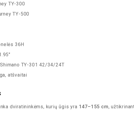
ney TY-300
rney TY-500
enelės 36H
.95″
Shimano TY-301 42/34/24T
a, atšvaitai
s
inka dviratininkėms, kurių ūgis yra
147–155 cm
, užtikrina