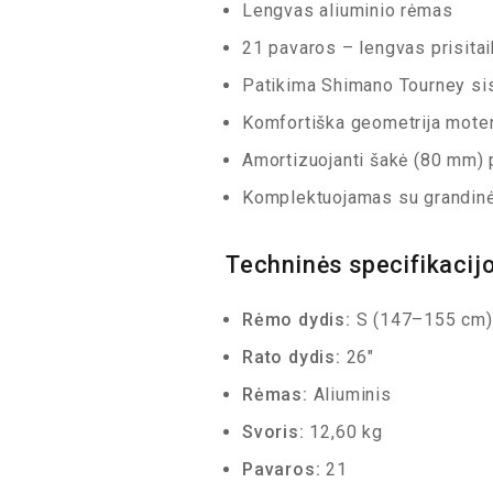
Lengvas aliuminio rėmas
21 pavaros – lengvas prisitai
Patikima Shimano Tourney s
Komfortiška geometrija mote
Amortizuojanti šakė (80 mm)
Komplektuojamas su grandinės
Techninės specifikacij
Rėmo dydis:
S (147–155 cm)
Rato dydis:
26″
Rėmas:
Aliuminis
Svoris:
12,60 kg
Pavaros:
21