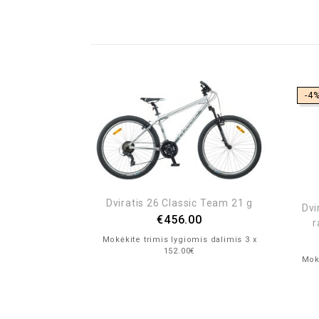
NEBĖRA
-4
Dviratis 26 Classic Team 21 g
Dvi
€
456.00
r
Mokėkite trimis lygiomis dalimis 3 x
152.00€
Mokė
FUNK 24 3s
335.00
is dalimis 3 x