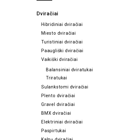
Dviračiai
Hibridiniai dviračiai
Miesto dviračiai
Turistiniai dviračiai
Paaugliški dviračiai
Vaikiški dviračiai
Balansiniai dviratukai
Triratukai
Sulankstomi dviračiai
Plento dviračiai
Gravel dviračiai
BMX dviračiai
Elektriniai dviračiai
Paspirtukai
Kalnų dviračiai