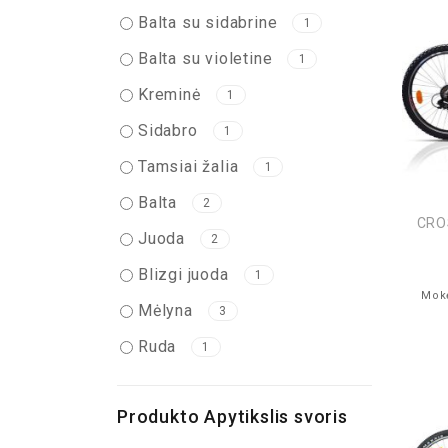
Balta su sidabrine
1
Balta su violetine
1
Kreminė
1
Sidabro
1
Tamsiai žalia
1
Balta
2
CROS
Juoda
2
Blizgi juoda
1
Mokė
Mėlyna
3
Ruda
1
Produkto Apytikslis svoris