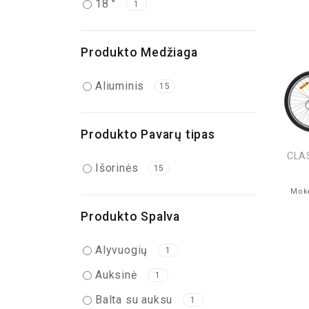
18 "
1
Produkto Medžiaga
Aliuminis
15
Produkto Pavarų tipas
CLAS
Išorinės
15
Mokė
Produkto Spalva
Alyvuogių
1
Auksinė
1
Balta su auksu
1