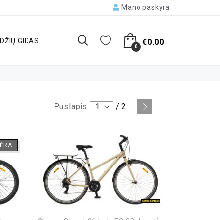
Mano paskyra
DŽIŲ GIDAS
€
0.00
0
Puslapis
1
/
2
ĖRA