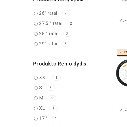
Cl
26" ratai
7
Mokė
27,5 " ratai
2
28 " ratai
2
29" ratai
5
-11
Produkto Rėmo dydis
XXL
1
S
6
M
6
XL
1
Mokė
17 "
1