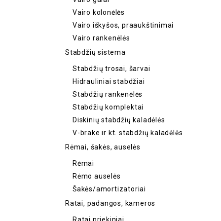
Vairo kolonėlės
Vairo iškyšos, praaukštinimai
Vairo rankenėlės
Stabdžių sistema
Stabdžių trosai, šarvai
Hidrauliniai stabdžiai
Stabdžių rankenėlės
Stabdžių komplektai
Diskinių stabdžių kaladėlės
V-brake ir kt. stabdžių kaladėlės
Rėmai, šakės, auselės
Rėmai
Rėmo auselės
Šakės/amortizatoriai
Ratai, padangos, kameros
Ratai priekiniai