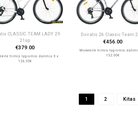
atis CLASSIC TEAM LADY 29
Dviratis 26 Classic Team 
21sp
€
456.00
€
379.00
Mokėkite trimis lygiomis dalimi
152.00€
kite trimis lygiomis dalimis 3 x
126.33€
1
2
Kitas