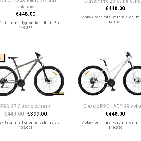
assic Pro 26 kalnų dviratis
Classic Pro 26 kalnų dvira
auksinis
€
448.00
€
448.00
Mokėkite trimis lygiomis dalimi
149.33€
kite trimis lygiomis dalimis 3 x
149.33€
%
PRO 27 Classic dviratis
Classic PRO LADY 29 dvira
€
449.00
€
399.00
€
448.00
kite trimis lygiomis dalimis 3 x
Mokėkite trimis lygiomis dalimi
133.00€
149.33€