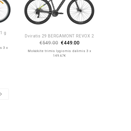
21 g
Dviratis 29 BERGAMONT REVOX 2
€
549.00
€
449.00
s 3 x
Mokėkite trimis lygiomis dalimis 3 x
149.67€