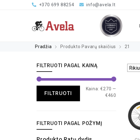
+370 699 88254
info@avela.lt
Pradžia
Produkto Pavarų skaičius
21
FILTRUOTI PAGAL KAINĄ
Kaina:
€270
—
FILTRUOTI
€460
FILTRUOTI PAGAL POŽYMĮ
Produkto Ratų dydis