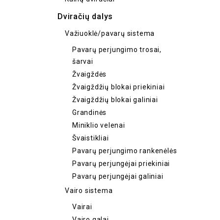
Dviračių dalys
Važiuoklė/pavarų sistema
Pavarų perjungimo trosai,
šarvai
Žvaigždės
Žvaigždžių blokai priekiniai
Žvaigždžių blokai galiniai
Grandinės
Miniklio velenai
Švaistikliai
Pavarų perjungimo rankenėlės
Pavarų perjungėjai priekiniai
Pavarų perjungėjai galiniai
Vairo sistema
Vairai
Vairo galai