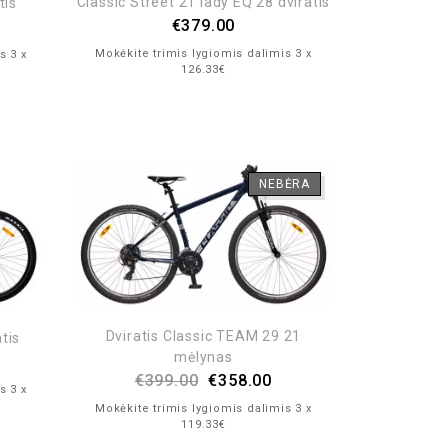
Classic Street 21 lady EQ 28 dviratis
tis
€
379.00
Mokėkite trimis lygiomis dalimis 3 x
s 3 x
126.33€
NEBĖRA
Dviratis Classic TEAM 29 21
tis
mėlynas
€
399.00
€
358.00
s 3 x
Mokėkite trimis lygiomis dalimis 3 x
119.33€