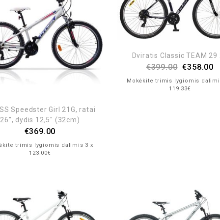
Dviratis Classic TEAM 29
€
399.00
€
358.00
Mokėkite trimis lygiomis dalimi
119.33€
S Speedster Girl 21G, ratai
26″, dydis 12,5″ (32cm)
€
369.00
kite trimis lygiomis dalimis 3 x
123.00€