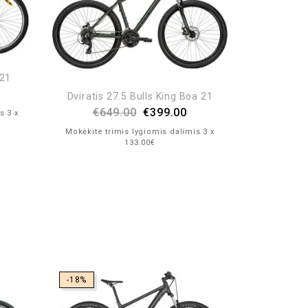
 21
Dviratis 27.5 Bulls King Boa 21
€
649.00
€
399.00
s 3 x
Mokėkite trimis lygiomis dalimis 3 x
133.00€
-18%