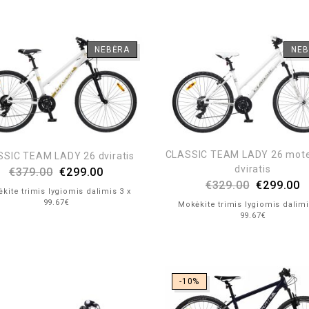
NEBĖRA
NEB
CLASSIC TEAM LADY 26 mote
SIC TEAM LADY 26 dviratis
dviratis
€
379.00
€
299.00
€
329.00
€
299.00
kite trimis lygiomis dalimis 3 x
99.67€
Mokėkite trimis lygiomis dalimi
99.67€
-10%