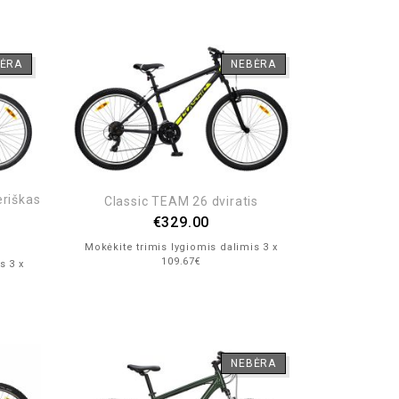
ĖRA
NEBĖRA
riškas
Classic TEAM 26 dviratis
€
329.00
Mokėkite trimis lygiomis dalimis 3 x
109.67€
s 3 x
NEBĖRA