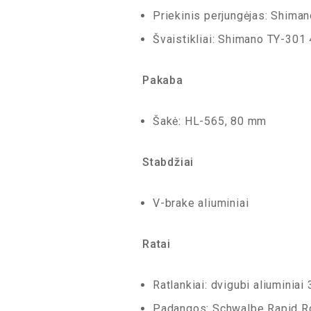
Priekinis perjungėjas: Shima
Švaistikliai: Shimano TY-301
Pakaba
Šakė: HL-565, 80 mm
Stabdžiai
V-brake aliuminiai
Ratai
Ratlankiai: dvigubi aliuminiai
Padangos: Schwalbe Rapid R