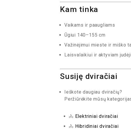
Kam tinka
Vaikams ir paaugliams
Ūgiui 140–155 cm
Važinėjimui mieste ir miško t
Laisvalaikiui ir aktyviam judėj
Susiję dviračiai
Ieškote daugiau dviračių?
Peržiūrėkite mūsų kategorija
🚴
Elektriniai dviračiai
🚴
Hibridiniai dviračiai