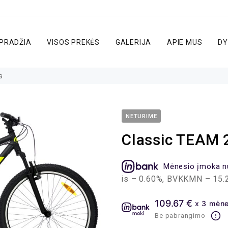
PRADŽIA
VISOS PREKĖS
GALERIJA
APIE MUS
DY
s
NETURIME
Classic TEAM 2
Mėnesio įmoka n
ministravimo mokestis – 0.60%, BVKKMN – 15.2%, bendra m
109.67 €
x 3 mėne
Be pabrangimo