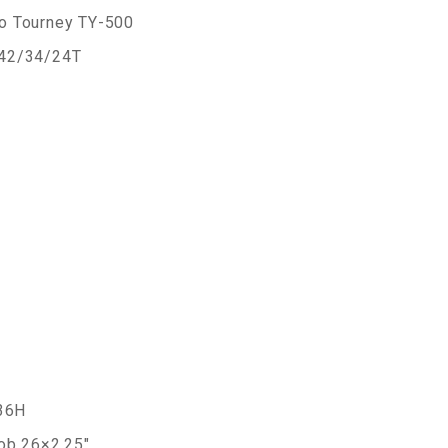
no Tourney TY-500
 42/34/24T
 36H
ob 26×2.25″