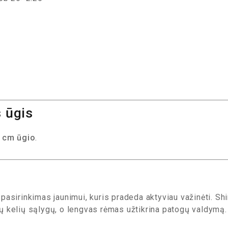
 ūgis
 cm ūgio
.
pasirinkimas jaunimui, kuris pradeda aktyviau važinėti. S
ngų kelių sąlygų, o lengvas rėmas užtikrina patogų valdymą.