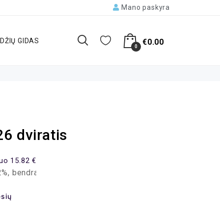
Mano paskyra
DŽIŲ GIDAS
€
0.00
0
6 dviratis
uo 15.82 €
okėtina suma – 379.57 EUR, mėnesio įmoka – 15.82 EUR.
sių