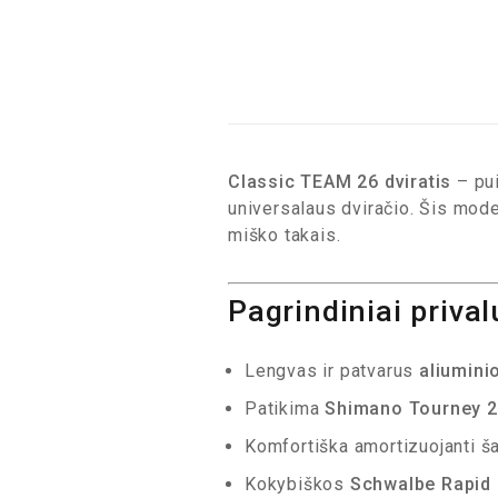
Classic TEAM 26 dviratis
– pui
universalaus dviračio. Šis mode
miško takais.
Pagrindiniai priva
Lengvas ir patvarus
aliumini
Patikima
Shimano Tourney 2
Komfortiška amortizuojanti š
Kokybiškos
Schwalbe Rapid