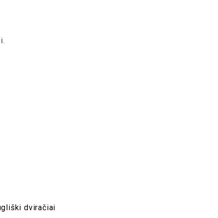
i
.
gliški dviračiai