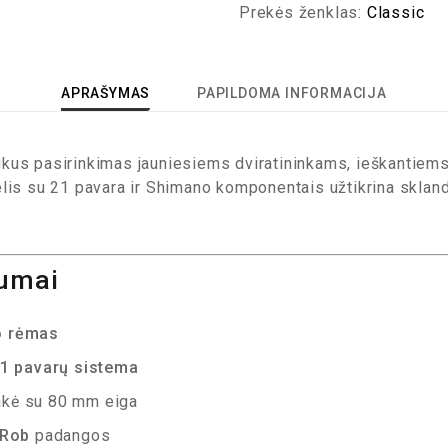
Prekės ženklas:
Classic
APRAŠYMAS
PAPILDOMA INFORMACIJA
kus pasirinkimas jauniesiems dviratininkams, ieškantiems 
lis su 21 pavara ir Shimano komponentais užtikrina skland
lumai
o rėmas
1 pavarų sistema
akė su 80 mm eiga
 Rob
padangos