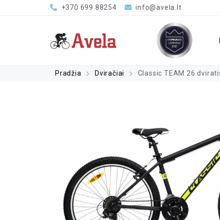
+370 699 88254
info@avela.lt
Pradžia
Dviračiai
Classic TEAM 26 dvirati
ma – 0%, sutarties sudarymo mokestis – 1%, sutarties ad