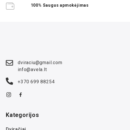
100% Saugus apmokėjimas
dviraciu@gmail.com
info@avela.lt
+370 699 88254
Kategorijos
Dviračiai