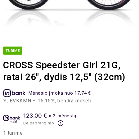
TURIME
CROSS Speedster Girl 21G,
ratai 26″, dydis 12,5″ (32cm)
Mėnesio įmoka nuo 17.74 €
%, BVKKMN – 15.15%, bendra mokėtina suma – 425.73 EUR, 
123.00 €
x 3 mėnesių
Be pabrangimo
1 turime