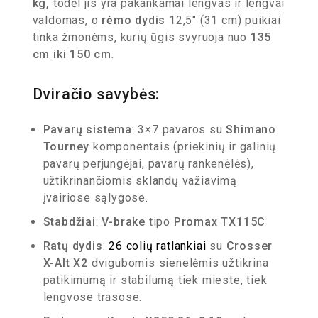
kg,
todėl jis yra pakankamai lengvas ir lengvai
valdomas, o
rėmo dydis
12,5″ (31 cm) puikiai
tinka žmonėms, kurių ūgis svyruoja nuo
135
cm iki 150 cm
.
Dviračio savybės:
Pavarų sistema
: 3×7 pavaros su
Shimano
Tourney
komponentais (priekinių ir galinių
pavarų perjungėjai, pavarų rankenėlės),
užtikrinančiomis sklandų važiavimą
įvairiose sąlygose.
Stabdžiai
:
V-brake
tipo
Promax TX115C
Ratų dydis
:
26 colių ratlankiai
su
Crosser
X-Alt X2
dvigubomis sienelėmis užtikrina
patikimumą ir stabilumą tiek mieste, tiek
lengvose trasose.