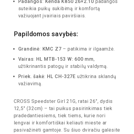
Padangos
:
Kenda K850 26×2.10
padangos
suteikia puikų sukibimą ir komfortą
važiuojant įvairiais paviršiais.
Papildomos savybės:
Grandinė
:
KMC Z7
– patikima ir ilgaamžė.
Vairas
:
HL MTB-153 W: 600 mm
,
užtikrinantis patogų ir stabilų valdymą.
Priek. šakė
:
HL CH-327E
užtikrina sklandų
važiavimą.
CROSS Speedster Girl 21G, ratai 26″, dydis
12,5″ (32cm) – tai puikus pasirinkimas tiek
pradedantiesiems, tiek tiems, kurie nori
lengvai ir komfortiškai keliauti mieste ar
pasivažinėti gamtoje. Su šiuo dviračiu galėsite