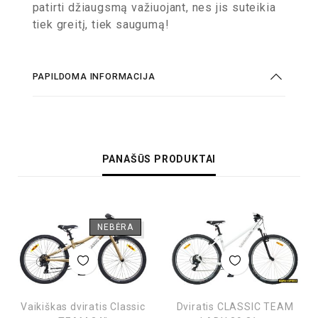
patirti džiaugsmą važiuojant, nes jis suteikia
tiek greitį, tiek saugumą!
PAPILDOMA INFORMACIJA
PANAŠŪS PRODUKTAI
NEBĖRA
Vaikiškas dviratis Classic
Dviratis CLASSIC TEAM