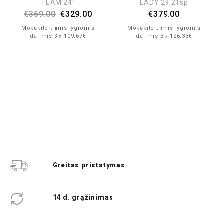
TEAM 24″
LADY 29 21sp
€
369.00
€
329.00
€
379.00
Mokėkite trimis lygiomis
Mokėkite trimis lygiomis
dalimis 3 x 109.67€
dalimis 3 x 126.33€
Greitas pristatymas
14 d. grąžinimas