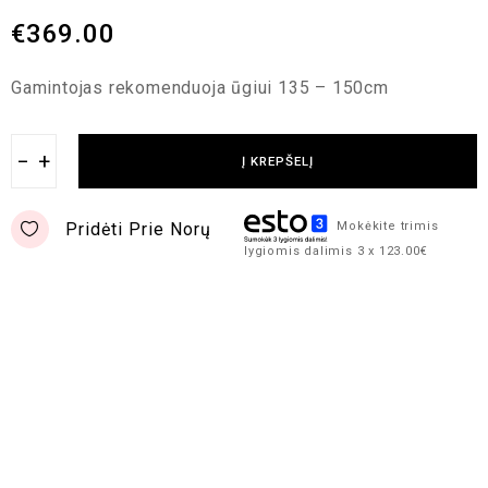
€
369.00
Gamintojas rekomenduoja ūgiui 135 – 150cm
−
+
Į KREPŠELĮ
Pridėti Prie Norų
Mokėkite trimis
lygiomis dalimis 3 x 123.00€