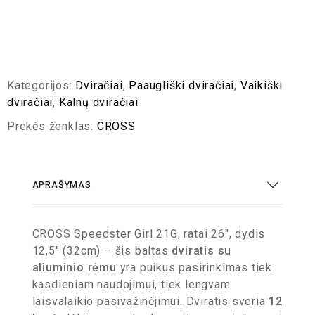
Kategorijos:
Dviračiai
,
Paaugliški dviračiai
,
Vaikiški
dviračiai
,
Kalnų dviračiai
Prekės ženklas:
CROSS
APRAŠYMAS
CROSS Speedster Girl 21G, ratai 26″, dydis
12,5″ (32cm) – šis baltas
dviratis su
aliuminio rėmu
yra puikus pasirinkimas tiek
kasdieniam naudojimui, tiek lengvam
laisvalaikio pasivažinėjimui. Dviratis sveria
12