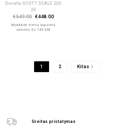
Dviratis SCOTT SCALE 200
20
€
549.00
€
448.00
Mokėkite trimis lygiomis
dalimis 3 x 149.33€
1
2
Kitas
Greitas pristatymas