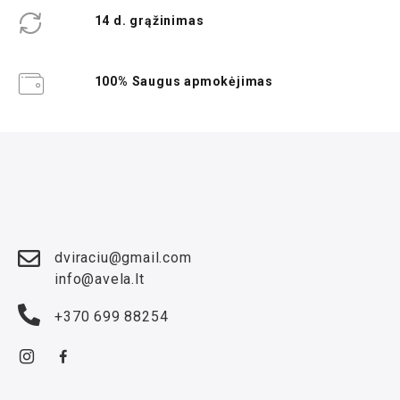
14 d. grąžinimas
100% Saugus apmokėjimas
dviraciu@gmail.com
info@avela.lt
+370 699 88254