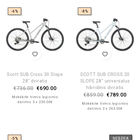
-6%
-8%
Scott SUB Cross 30 Slope
SCOTT SUB CROSS 20
28″ dviratis
SLOPE 28″ universalus
hibridinis dviratis
€
736.00
€
690.00
€
859.00
€
789.00
Mokėkite trimis lygiomis
dalimis 3 x 230.00€
Mokėkite trimis lygiomis
dalimis 3 x 263.00€
-5%
NEBĖRA