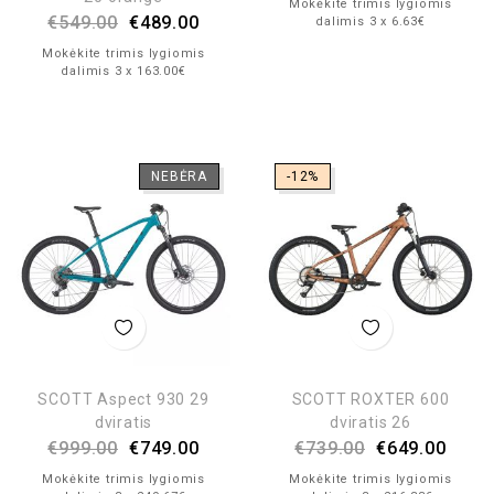
Mokėkite trimis lygiomis
€
549.00
€
489.00
dalimis 3 x 6.63€
Mokėkite trimis lygiomis
dalimis 3 x 163.00€
NEBĖRA
-12%
SCOTT Aspect 930 29
SCOTT ROXTER 600
dviratis
dviratis 26
€
999.00
€
749.00
€
739.00
€
649.00
Mokėkite trimis lygiomis
Mokėkite trimis lygiomis