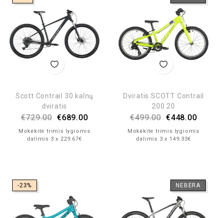
Scott Contrail 30 kalnų
Dviratis SCOTT Contrail
dviratis
200 20
€
729.00
€
689.00
€
499.00
€
448.00
Mokėkite trimis lygiomis
Mokėkite trimis lygiomis
dalimis 3 x 229.67€
dalimis 3 x 149.33€
-23%
NEBĖRA