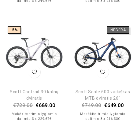
dalimis 3 x 249.67€
dalimis 3 x 216.33€
-5%
NEBĖRA
Scott Contrail 30 kalnų
Scott Scale 600 vaikiškas
dviratis
MTB dviratis 26″
€
729.00
€
689.00
€
749.00
€
649.00
Mokėkite trimis lygiomis
Mokėkite trimis lygiomis
dalimis 3 x 229.67€
dalimis 3 x 216.33€