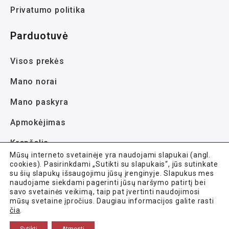
Privatumo politika
Parduotuvė
Visos prekės
Mano norai
Mano paskyra
Apmokėjimas
Krepšelis
Mūsų interneto svetainėje yra naudojami slapukai (angl.
cookies). Pasirinkdami „Sutikti su slapukais“, jūs sutinkate
su šių slapukų išsaugojimu jūsų įrenginyje. Slapukus mes
naudojame siekdami pagerinti jūsų naršymo patirtį bei
savo svetainės veikimą, taip pat įvertinti naudojimosi
mūsų svetaine įpročius. Daugiau informacijos galite rasti
Avela.lt © 2021-2026 Visos teisės saugomos.
čia
.