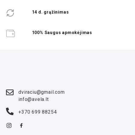
14 d. grąžinimas
100% Saugus apmokėjimas
dviraciu@gmail.com
info@avela.lt
+370 699 88254