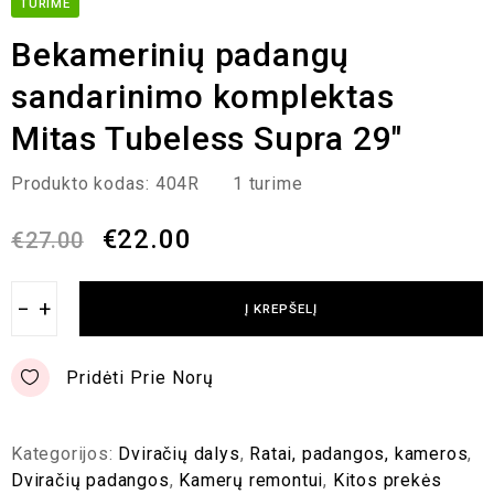
TURIME
Bekamerinių padangų
sandarinimo komplektas
Mitas Tubeless Supra 29″
Produkto kodas:
404R
1 turime
€
22.00
€
27.00
−
+
Į KREPŠELĮ
Pridėti Prie Norų
Kategorijos:
Dviračių dalys
,
Ratai, padangos, kameros
,
Dviračių padangos
,
Kamerų remontui
,
Kitos prekės