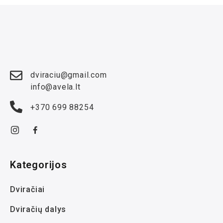
dviraciu@gmail.com
info@avela.lt
+370 699 88254
Kategorijos
Dviračiai
Dviračių dalys