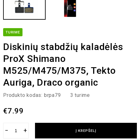
TURIME
Diskinių stabdžių kaladėlės
ProX Shimano
M525/M475/M375, Tekto
Auriga, Draco organic
Produkto kodas:
brpa79
3 turime
€
7.99
−
+
Į KREPŠELĮ