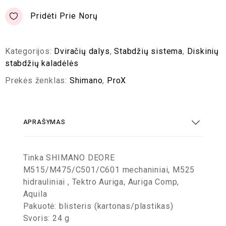
Pridėti Prie Norų
Kategorijos:
Dviračių dalys
,
Stabdžių sistema
,
Diskinių
stabdžių kaladėlės
Prekės ženklas:
Shimano
,
ProX
APRAŠYMAS
Tinka SHIMANO DEORE
M515/M475/C501/C601 mechaniniai, M525
hidrauliniai , Tektro Auriga, Auriga Comp,
Aquila
Pakuotė: blisteris (kartonas/plastikas)
Svoris: 24 g