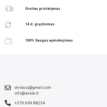
Greitas pristatymas
14 d. grąžinimas
100% Saugus apmokėjimas
dviraciu@gmail.com
info@avela.lt
+370 699 88254