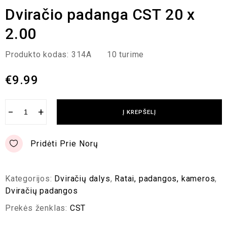
Dviračio padanga CST 20 x
2.00
Produkto kodas:
314A
10 turime
€
9.99
−
+
Į KREPŠELĮ
Pridėti Prie Norų
Kategorijos:
Dviračių dalys
,
Ratai, padangos, kameros
,
Dviračių padangos
Prekės ženklas:
CST