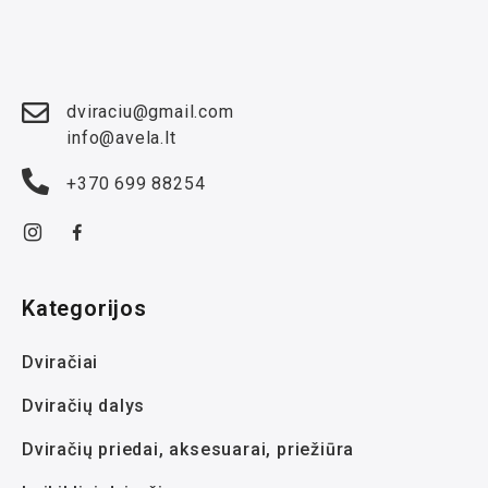
dviraciu@gmail.com
info@avela.lt
+370 699 88254
Kategorijos
Dviračiai
Dviračių dalys
Dviračių priedai, aksesuarai, priežiūra