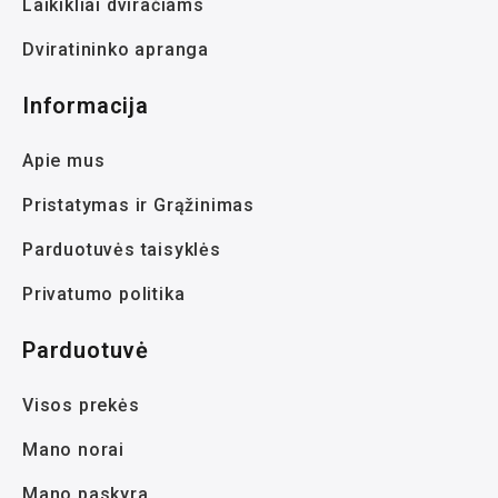
Laikikliai dviračiams
Dviratininko apranga
Informacija
Apie mus
Pristatymas ir Grąžinimas
Parduotuvės taisyklės
Privatumo politika
Parduotuvė
Visos prekės
Mano norai
Mano paskyra