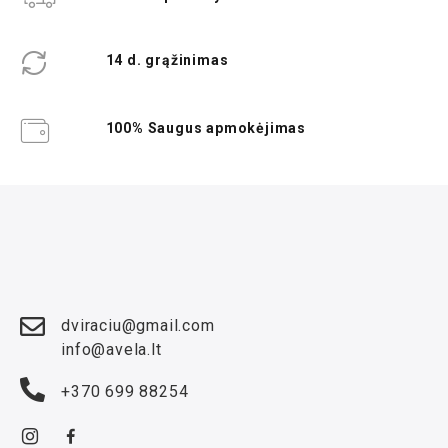
14 d. grąžinimas
100% Saugus apmokėjimas
dviraciu@gmail.com
info@avela.lt
+370 699 88254