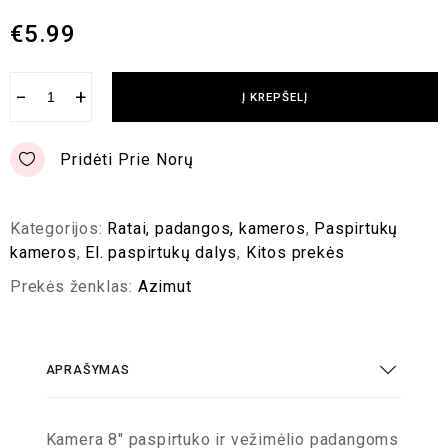
€
5.99
−
+
Į KREPŠELĮ
Pridėti Prie Norų
Kategorijos:
Ratai, padangos, kameros
,
Paspirtukų
kameros
,
El. paspirtukų dalys
,
Kitos prekės
Prekės ženklas:
Azimut
APRAŠYMAS
Kamera 8″ paspirtuko ir vežimėlio padangoms