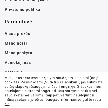
Privatumo politika
Parduotuvė
Visos prekės
Mano norai
Mano paskyra
Apmokėjimas
Krepšelis
Mūsų interneto svetainėje yra naudojami slapukai (angl.
cookies). Pasirinkdami „Sutikti su slapukais“, jūs sutinkate
su šių slapukų išsaugojimu jūsų įrenginyje. Slapukus mes
naudojame siekdami pagerinti jūsų naršymo patirtį bei
savo svetainės veikimą, taip pat įvertinti naudojimosi
mūsų svetaine įpročius. Daugiau informacijos galite rasti
Avela.lt © 2021-2026 Visos teisės saugomos.
čia
.