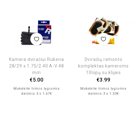
Kamera dviračiui Rubena
Dviračių remonto
28/29 x 1.75/2.40 A-V 48
komplektas kameroms
mm
10lopų su klijais
€
5.00
€
3.99
Mokėkite trimis lygiomis
Mokėkite trimis lygiomis
dalimis 3 x 1.67€
dalimis 3 x 1.33€