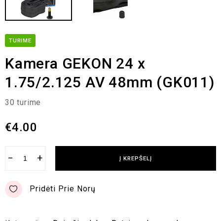
TURIME
Kamera GEKON 24 x
1.75/2.125 AV 48mm (GK011)
30 turime
€
4.00
−
+
Į KREPŠELĮ
Pridėti Prie Norų