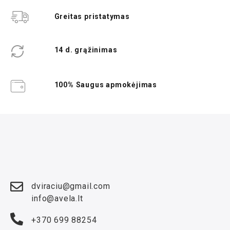
Greitas pristatymas
14 d. grąžinimas
100% Saugus apmokėjimas
dviraciu@gmail.com
info@avela.lt
+370 699 88254