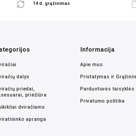
14 d. grąžinimas
ategorijos
Informacija
iračiai
Apie mus
viračių dalys
Pristatymas ir Grąžini
iračių priedai,
Parduotuvės taisyklės
ksesuarai, priežiūra
Privatumo politika
ikikliai dviračiams
viratininko apranga