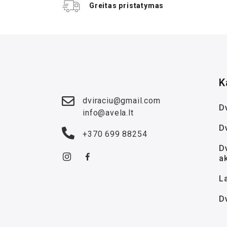
Greitas pristatymas
K
dviraciu@gmail.com
Dv
info@avela.lt
D
+370 699 88254
Dv
a
La
D