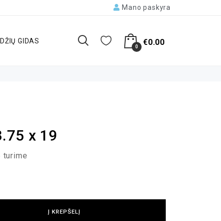
Mano paskyra
DŽIŲ GIDAS
€
0.00
0
.75 x 19
 turime
Į KREPŠELĮ