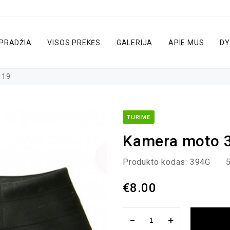
PRADŽIA
VISOS PREKĖS
GALERIJA
APIE MUS
DY
 19
TURIME
Kamera moto 3
Produkto kodas:
394G
5
€
8.00
−
+