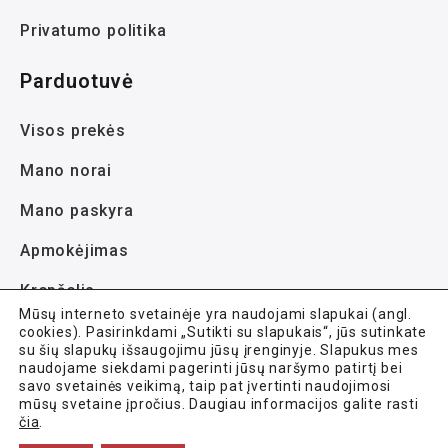
Privatumo politika
Parduotuvė
Visos prekės
Mano norai
Mano paskyra
Apmokėjimas
Krepšelis
Mūsų interneto svetainėje yra naudojami slapukai (angl.
cookies). Pasirinkdami „Sutikti su slapukais“, jūs sutinkate
su šių slapukų išsaugojimu jūsų įrenginyje. Slapukus mes
naudojame siekdami pagerinti jūsų naršymo patirtį bei
savo svetainės veikimą, taip pat įvertinti naudojimosi
mūsų svetaine įpročius. Daugiau informacijos galite rasti
Avela.lt © 2021-2026 Visos teisės saugomos.
čia
.