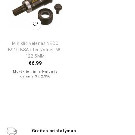
Miniklio velenas NECO
B910 BSA steel/steel-68-
122.5MM
€
6.99
Mokėkite trimis lygiomis
dalimis 3 x 2.33€
Greitas pristatymas