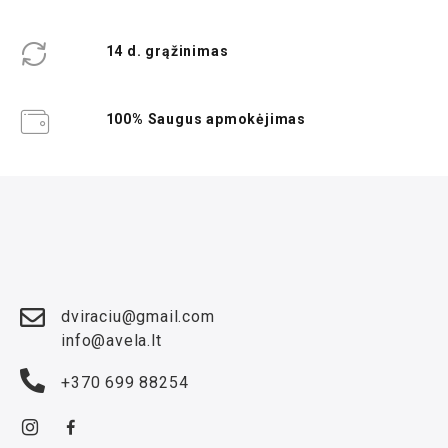
14 d. grąžinimas
100% Saugus apmokėjimas
dviraciu@gmail.com
info@avela.lt
+370 699 88254