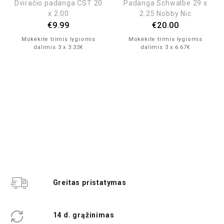
Dviračio padanga CST 20
Padanga Schwalbe 29 x
x 2.00
2.25 Nobby Nic
€
9.99
€
20.00
Mokėkite trimis lygiomis
Mokėkite trimis lygiomis
dalimis 3 x 3.33€
dalimis 3 x 6.67€
Greitas pristatymas
14 d. grąžinimas