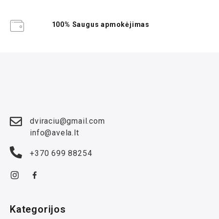
100% Saugus apmokėjimas
dviraciu@gmail.com
info@avela.lt
+370 699 88254
Kategorijos