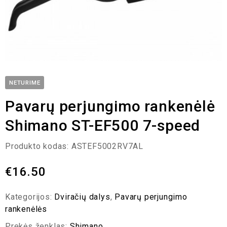
NETURIME
Pavarų perjungimo rankenėlė
Shimano ST-EF500 7-speed
Produkto kodas:
ASTEF5002RV7AL
€
16.50
Kategorijos:
Dviračių dalys
,
Pavarų perjungimo
rankenėlės
Prekės ženklas:
Shimano