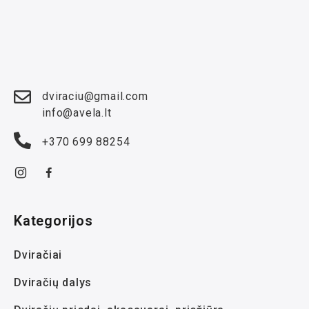
dviraciu@gmail.com
info@avela.lt
+370 699 88254
Kategorijos
Dviračiai
Dviračių dalys