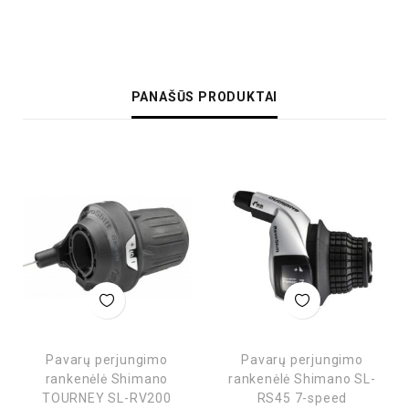
PANAŠŪS PRODUKTAI
Pavarų perjungimo
Pavarų perjungimo
rankenėlė Shimano
rankenėlė Shimano SL-
TOURNEY SL-RV200
RS45 7-speed