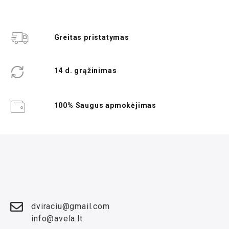
Greitas pristatymas
14 d. grąžinimas
100% Saugus apmokėjimas
dviraciu@gmail.com
info@avela.lt