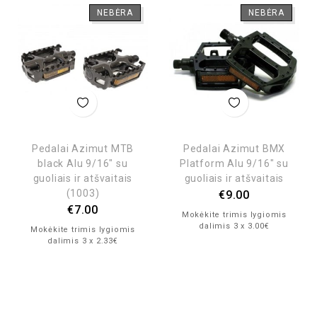
NEBĖRA
NEBĖRA
Pedalai Azimut MTB
Pedalai Azimut BMX
black Alu 9/16″ su
Platform Alu 9/16″ su
guoliais ir atšvaitais
guoliais ir atšvaitais
(1003)
€
9.00
€
7.00
Mokėkite trimis lygiomis
dalimis 3 x 3.00€
Mokėkite trimis lygiomis
dalimis 3 x 2.33€