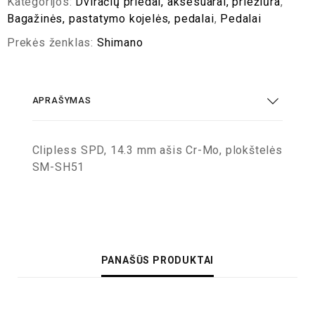
Kategorijos:
Dviračių priedai, aksesuarai, priežiūra
,
Bagažinės, pastatymo kojelės, pedalai
,
Pedalai
Prekės ženklas:
Shimano
APRAŠYMAS
Clipless SPD, 14.3 mm ašis Cr-Mo, plokštelės
SM-SH51
PANAŠŪS PRODUKTAI