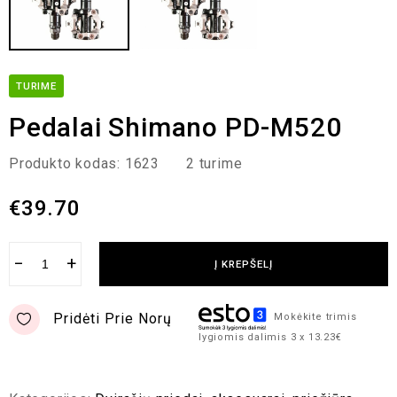
TURIME
Pedalai Shimano PD-M520
Produkto kodas:
1623
2 turime
€
39.70
−
+
Į KREPŠELĮ
Pridėti Prie Norų
Mokėkite trimis
lygiomis dalimis 3 x 13.23€