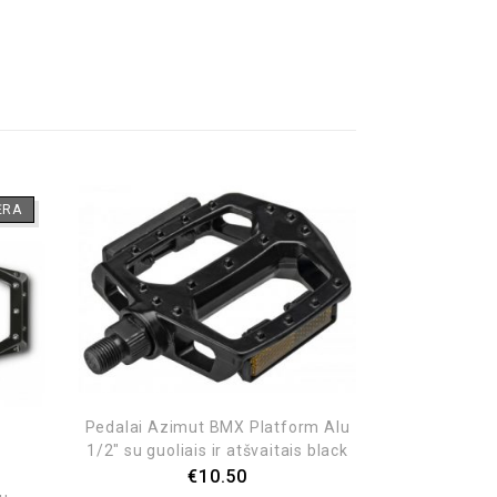
ĖRA
Pedalai Azimut BMX Platform Alu
1/2″ su guoliais ir atšvaitais black
€
10.50
Pedalai 