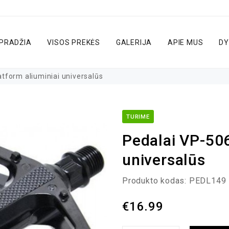
PRADŽIA
VISOS PREKĖS
GALERIJA
APIE MUS
DY
tform aliuminiai universalūs
TURIME
Pedalai VP-506
universalūs
Produkto kodas:
PEDL149
€
16.99