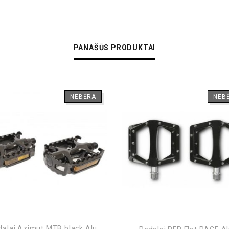
PANAŠŪS PRODUKTAI
NEBĖRA
NEB
dalai Azimut MTB black Alu