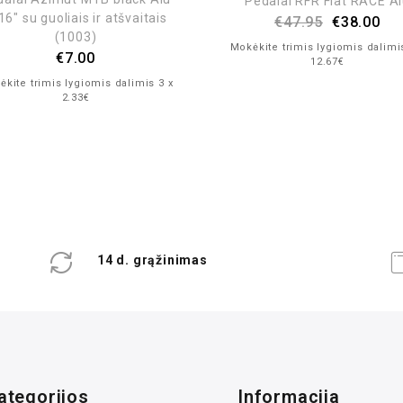
Pedalai RFR Flat RACE A
16″ su guoliais ir atšvaitais
€
47.95
€
38.00
(1003)
Mokėkite trimis lygiomis dalimi
€
7.00
12.67€
kite trimis lygiomis dalimis 3 x
2.33€
14 d. grąžinimas
ategorijos
Informacija