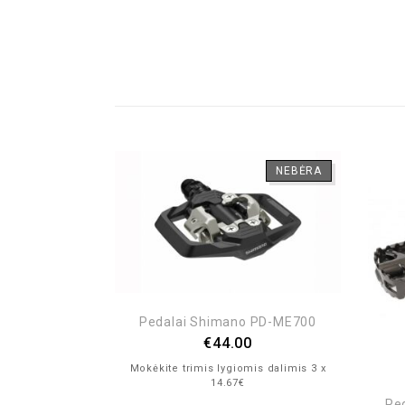
NEBĖRA
NEBĖRA
Pedalai Shimano PD-ME700
€
44.00
Mokėkite trimis lygiomis dalimis 3 x
14.67€
xle boron
Pe