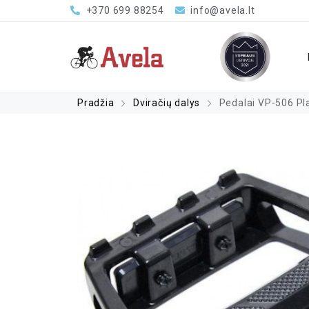
+370 699 88254
info@avela.lt
Pradžia
Dviračių dalys
Pedalai VP-506 Pla