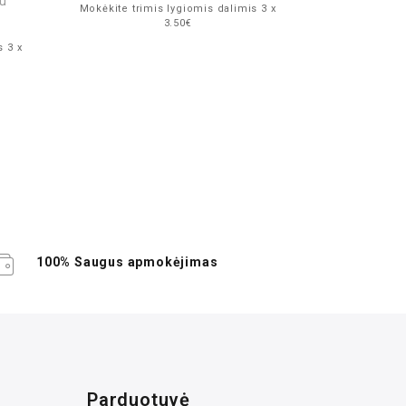
lu
Mokėkite trimis lygiomis dalimis 3 x
3.50€
s 3 x
Mokėkite trim
100% Saugus apmokėjimas
Parduotuvė