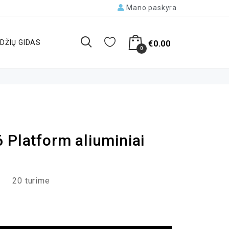
Mano paskyra
DŽIŲ GIDAS
€
0.00
0
 Platform aliuminiai
20 turime