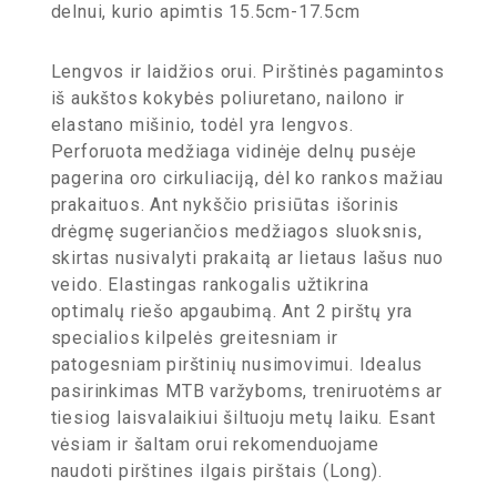
delnui, kurio apimtis 15.5cm-17.5cm
Lengvos ir laidžios orui. Pirštinės pagamintos
iš aukštos kokybės poliuretano, nailono ir
elastano mišinio, todėl yra lengvos.
Perforuota medžiaga vidinėje delnų pusėje
pagerina oro cirkuliaciją, dėl ko rankos mažiau
prakaituos. Ant nykščio prisiūtas išorinis
drėgmę sugeriančios medžiagos sluoksnis,
skirtas nusivalyti prakaitą ar lietaus lašus nuo
veido. Elastingas rankogalis užtikrina
optimalų riešo apgaubimą. Ant 2 pirštų yra
specialios kilpelės greitesniam ir
patogesniam pirštinių nusimovimui. Idealus
pasirinkimas MTB varžyboms, treniruotėms ar
tiesiog laisvalaikiui šiltuoju metų laiku. Esant
vėsiam ir šaltam orui rekomenduojame
naudoti pirštines ilgais pirštais (Long).