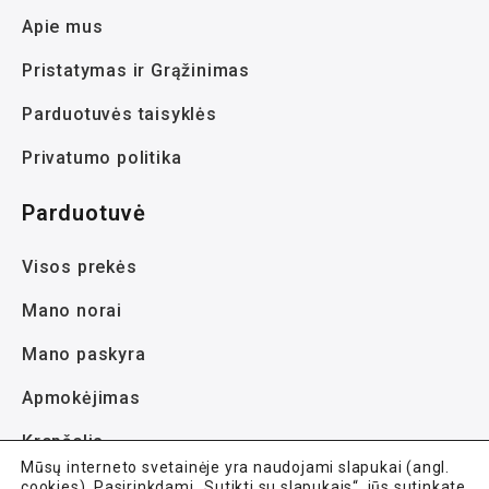
Apie mus
Pristatymas ir Grąžinimas
Parduotuvės taisyklės
Privatumo politika
Parduotuvė
Visos prekės
Mano norai
Mano paskyra
Apmokėjimas
Krepšelis
Mūsų interneto svetainėje yra naudojami slapukai (angl.
cookies). Pasirinkdami „Sutikti su slapukais“, jūs sutinkate