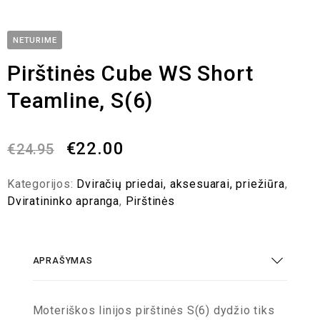
NETURIME
Pirštinės Cube WS Short
Teamline, S(6)
€
22.00
€
24.95
Kategorijos:
Dviračių priedai, aksesuarai, priežiūra
,
Dviratininko apranga
,
Pirštinės
APRAŠYMAS
Moteriškos linijos pirštinės S(6) dydžio tiks