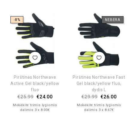
-8%
NEBĖRA
Pirštinės Northwave
Pirštinės Northwave Fast
Active Gel black/yellow
Gel black/yellow fluo,
fluo
dydis L
€
25.99
€
24.00
€
29.99
€
26.00
Mokėkite trimis lygiomis
Mokėkite trimis lygiomis
dalimis 3 x 8.00€
dalimis 3 x 8.67€