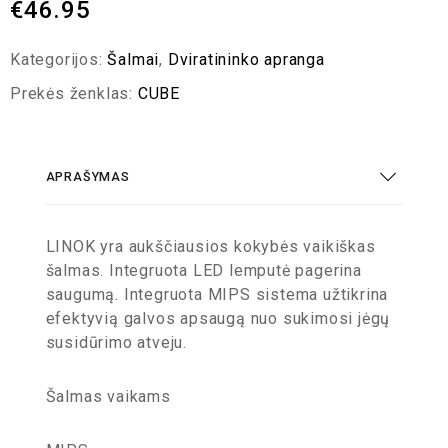
€
46.95
Kategorijos:
Šalmai
,
Dviratininko apranga
Prekės ženklas:
CUBE
APRAŠYMAS
LINOK yra aukščiausios kokybės vaikiškas
šalmas. Integruota LED lemputė pagerina
saugumą. Integruota MIPS sistema užtikrina
efektyvią galvos apsaugą nuo sukimosi jėgų
susidūrimo atveju.
Šalmas vaikams