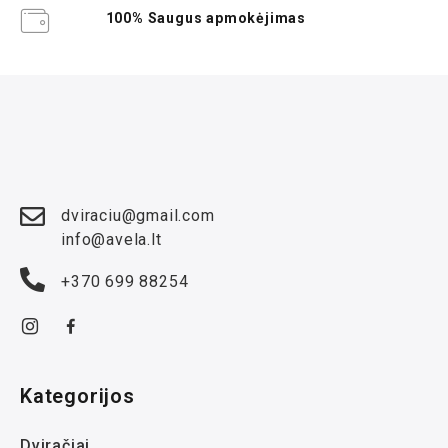
100% Saugus apmokėjimas
dviraciu@gmail.com
info@avela.lt
+370 699 88254
Kategorijos
Dviračiai