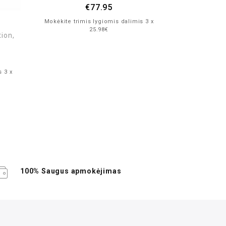
€
77.95
Mokėkite trimis lygiomis dalimis 3 x
Mokėkite trim
25.98€
ion,
s 3 x
100% Saugus apmokėjimas