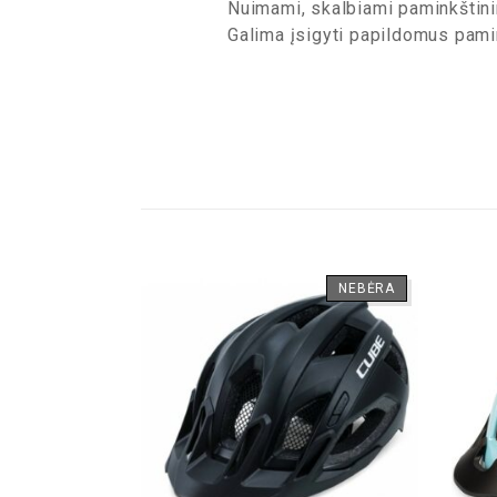
Nuimami, skalbiami paminkštin
Galima įsigyti papildomus pamin
NEBĖRA
Polisport City