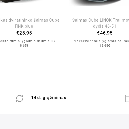
škas dviratininko šalmas Cube
Šalmas Cube LINOK Trailmot
FINK blue
dydis 46-51
€
25.95
€
46.95
kite trimis lygiomis dalimis 3 x
Mokėkite trimis lygiomis dalimi
8.65€
15.65€
14 d. grąžinimas