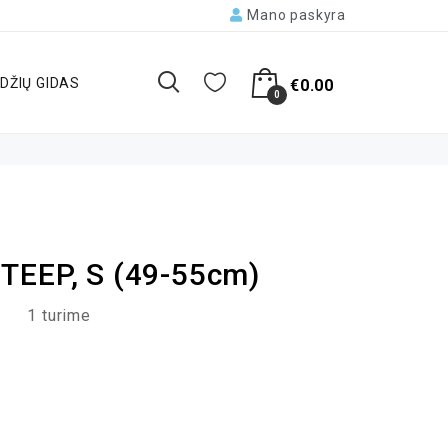
Mano paskyra
DŽIŲ GIDAS
€
0.00
0
TEEP, S (49-55cm)
1 turime