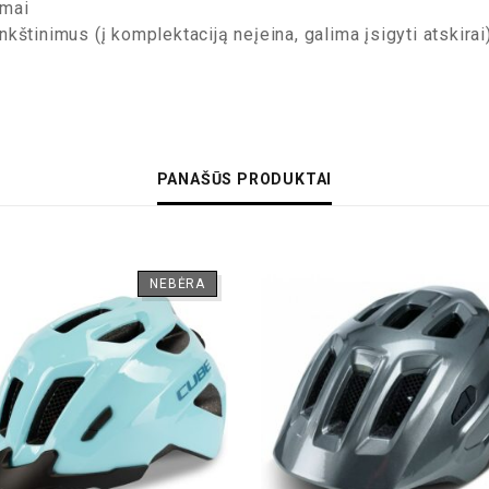
imai
kštinimus (į komplektaciją neįeina, galima įsigyti atskirai
PANAŠŪS PRODUKTAI
NEBĖRA