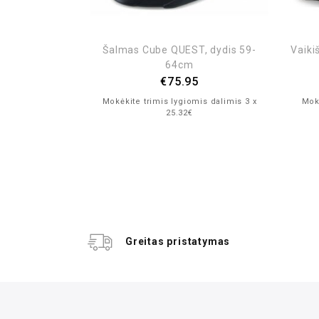
is dalimis 3 x
Šalmas Cube QUEST, dydis 59-
Vaiki
64cm
€
75.95
Mokėkite trimis lygiomis dalimis 3 x
Mokė
25.32€
Greitas pristatymas