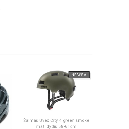
)
NEBĖRA
Šalmas Uvex City 4 green smoke
Šalmas dvirat
mat, dydis 58-61cm