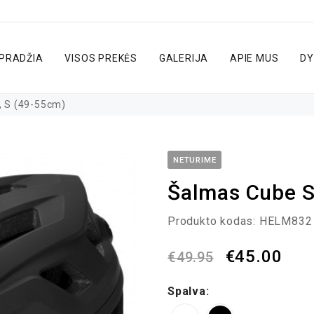
PRADŽIA
VISOS PREKĖS
GALERIJA
APIE MUS
DY
 S (49-55cm)
NETURIME
Šalmas Cube S
Produkto kodas:
HELM832
€
45.00
€
49.95
Spalva: