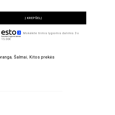
Į KREPŠELĮ
Mokėkite trimis lygiomis dalimis 3 x
15.00€
pranga
,
Šalmai
,
Kitos prekės