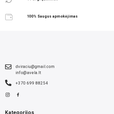
100% Saugus apmokėjimas
dviraciu@gmail.com
info@avela.lt
+370 699 88254
Kategorijos