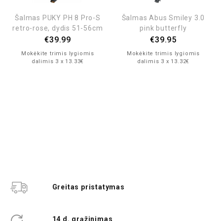
Šalmas PUKY PH 8 Pro-S
Šalmas Abus Smiley 3.0
retro-rose, dydis 51-56cm
pink butterfly
€
39.99
€
39.95
Mokėkite trimis lygiomis
Mokėkite trimis lygiomis
dalimis 3 x 13.33€
dalimis 3 x 13.32€
Greitas pristatymas
14 d. grąžinimas