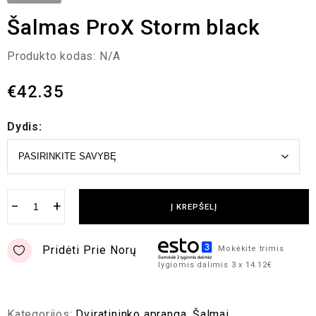
Šalmas ProX Storm black
Produkto kodas:
N/A
€
42.35
Dydis:
−
+
Į KREPŠELĮ
Pridėti Prie Norų
Mokėkite trimis
lygiomis dalimis 3 x 14.12€
Kategorijos:
Dviratininko apranga
,
Šalmai