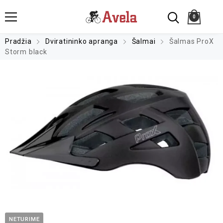
0
Pradžia
Dviratininko apranga
Šalmai
Šalmas ProX
Storm black
NETURIME