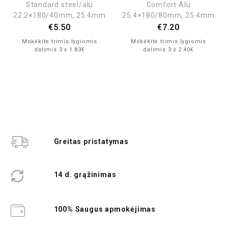
Standard steel/alu
Comfort Alu
22.2×180/40mm, 25.4mm
25.4×180/80mm, 25.4mm
€
5.50
€
7.20
Mokėkite trimis lygiomis
Mokėkite trimis lygiomis
dalimis 3 x 1.83€
dalimis 3 x 2.40€
Greitas pristatymas
14 d. grąžinimas
100% Saugus apmokėjimas