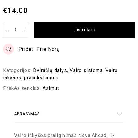
€
14.00
−
+
Į KREPŠELĮ
Pridėti Prie Norų
Kategorijos:
Dviračių dalys
,
Vairo sistema
,
Vairo
iškyšos, praaukštinimai
Prekės ženklas:
Azimut
APRAŠYMAS
Vairo iškyšos prailginimas Nova Ahead, 1-