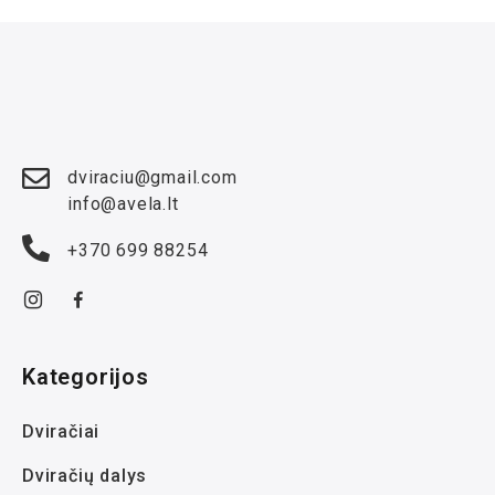
dviraciu@gmail.com
info@avela.lt
+370 699 88254
Kategorijos
Dviračiai
Dviračių dalys