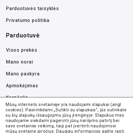
Parduotuvės taisyklės
Privatumo politika
Parduotuvė
Visos prekės
Mano norai
Mano paskyra
Apmokėjimas
Krepšelis
Mūsų interneto svetainėje yra naudojami slapukai (angl.
cookies). Pasirinkdami „Sutikti su slapukais“, jūs sutinkate
su šių slapukų išsaugojimu jūsų įrenginyje. Slapukus mes
naudojame siekdami pagerinti jūsų naršymo patirtį bei
savo svetainės veikimą, taip pat įvertinti naudojimosi
mūsų svetaine įpročius. Daugiau informacijos galite rasti