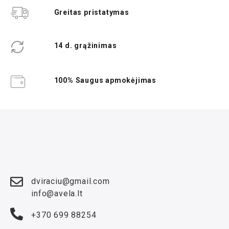
Greitas pristatymas
14 d. grąžinimas
100% Saugus apmokėjimas
dviraciu@gmail.com
info@avela.lt
+370 699 88254