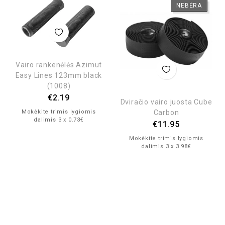
NEBĖRA
Vairo rankenėlės Azimut
Easy Lines 123mm black
(1008)
€
2.19
Dviračio vairo juosta Cube
Carbon
Mokėkite trimis lygiomis
dalimis 3 x 0.73€
€
11.95
Mokėkite trimis lygiomis
dalimis 3 x 3.98€