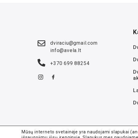
K
dviraciu@gmail.com
Dv
info@avela.lt
D
+370 699 88254
Dv
a
La
D
Mūsų interneto svetainėje yra naudojami slapukai (angl
išsaugojimu jūsų įrenginyje. Slapukus mes naudojame s