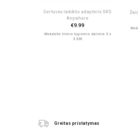
Gertuvės laikiklio adapteris SKS
Žai
Anywhere
€
9.99
Mokė
Mokėkite trimis lygiomis dalimis 3 x
3.33€
 atspindinčios
lus dydis
.00
is dalimis 3 x
Greitas pristatymas