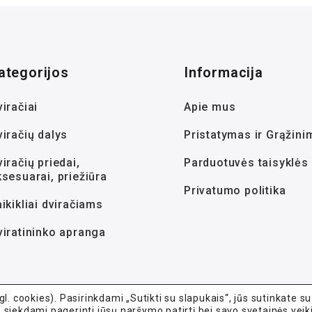
ategorijos
Informacija
iračiai
Apie mus
viračių dalys
Pristatymas ir Grąžini
iračių priedai,
Parduotuvės taisyklės
ksesuarai, priežiūra
Privatumo politika
ikikliai dviračiams
viratininko apranga
. cookies). Pasirinkdami „Sutikti su slapukais“, jūs sutinkate su
iekdami pagerinti jūsų naršymo patirtį bei savo svetainės veik