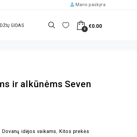
Mano paskyra
DŽIŲ GIDAS
€
0.00
0
ms ir alkūnėms Seven
,
Dovanų idėjos vaikams
,
Kitos prekės