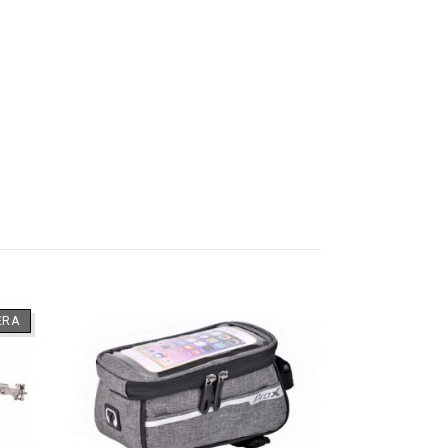
ĖRA
-14%