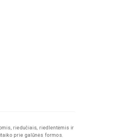
is, riedučiais, riedlentėmis ir
sitaiko prie galūnės formos.