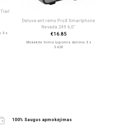
Trail
Dėtuvė ant rėmo ProX Smartphone
Nevada 249 6,0″
€
16.85
s 3 x
Atšvaitinės p
Mokėkite trimis lygiomis dalimis 3 x
šviesą, 
5.62€
€
7
Mokėkite trim
100% Saugus apmokėjimas