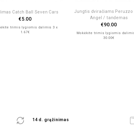
Jungtis dviračiams Peruzzo 
dimas Catch Ball Seven Cars
Angel / tandemas
€
5.00
€
90.00
kite trimis lygiomis dalimis 3 x
1.67€
Mokėkite trimis lygiomis dalimi
30.00€
14 d. grąžinimas