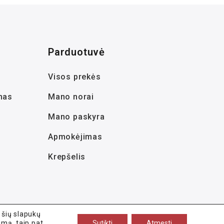
Parduotuvė
Visos prekės
mas
Mano norai
Mano paskyra
Apmokėjimas
Krepšelis
 šių slapukų
imą, taip pat
Sutikti
Atmesti