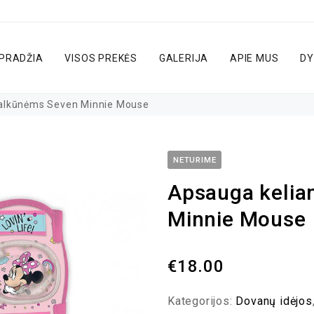
PRADŽIA
VISOS PREKĖS
GALERIJA
APIE MUS
DY
 alkūnėms Seven Minnie Mouse
NETURIME
Apsauga kelia
Minnie Mouse
€
18.00
Kategorijos:
Dovanų idėjos