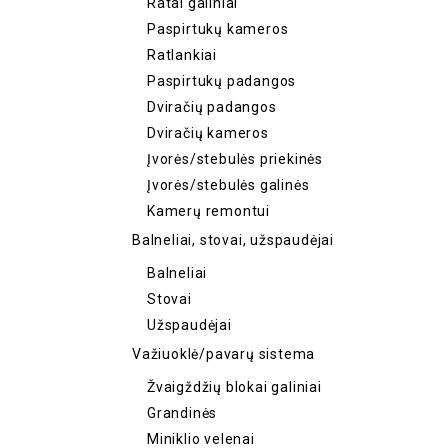
Ratai galiniai
Paspirtukų kameros
Ratlankiai
Paspirtukų padangos
Dviračių padangos
Dviračių kameros
Įvorės/stebulės priekinės
Įvorės/stebulės galinės
Kamerų remontui
Balneliai, stovai, užspaudėjai
Balneliai
Stovai
Užspaudėjai
Važiuoklė/pavarų sistema
Žvaigždžių blokai galiniai
Grandinės
Miniklio velenai