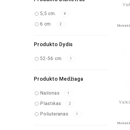
Vai
5,5 cm.
4
6 cm.
2
Mokėkit
Produkto Dydis
52-56 cm.
1
Produkto Medžiaga
Nailonas
1
Vaiki
Plastikas
2
Poliuteranas
1
Mokėkit