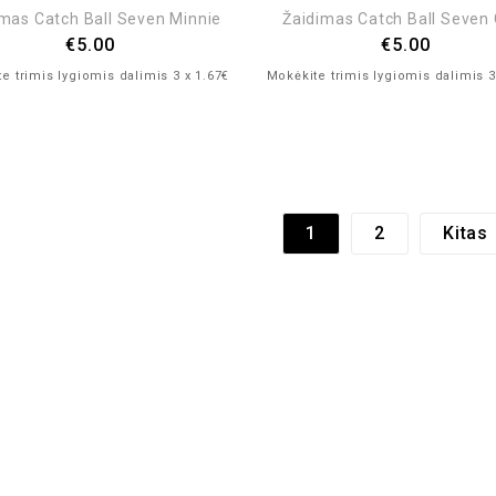
mas Catch Ball Seven Minnie
Žaidimas Catch Ball Seven
€
5.00
€
5.00
e trimis lygiomis dalimis 3 x 1.67€
Mokėkite trimis lygiomis dalimis 3
1
2
Kitas