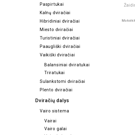
Paspirtukai
Žaidi
Kalnų dviračiai
Mokėkit
Hibridiniai dviračiai
Miesto dviračiai
Turistiniai dviračiai
Paaugliški dviračiai
Vaikiški dviračiai
Balansiniai dviratukai
Triratukai
Sulankstomi dviračiai
Plento dviračiai
Dviračių dalys
Vairo sistema
Vairai
Vairo galai