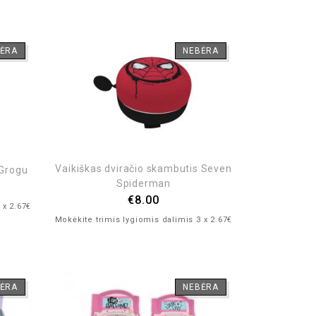
ĖRA
NEBĖRA
Vaikiškas dviračio skambutis Seven
 Grogu
Spiderman
€
8.00
 x 2.67€
Mokėkite trimis lygiomis dalimis 3 x 2.67€
ĖRA
NEBĖRA