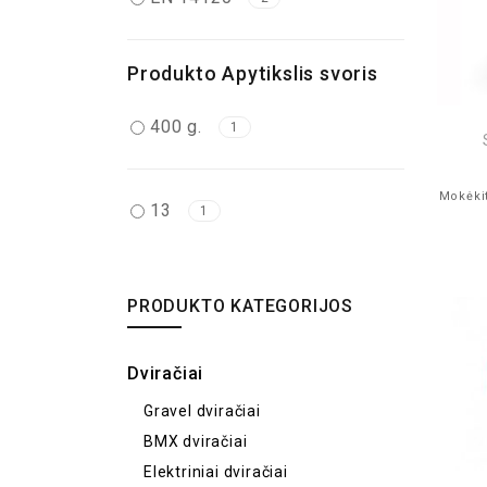
Produkto Apytikslis svoris
400 g.
1
Mokėkit
13
1
PRODUKTO KATEGORIJOS
Dviračiai
Gravel dviračiai
BMX dviračiai
Elektriniai dviračiai