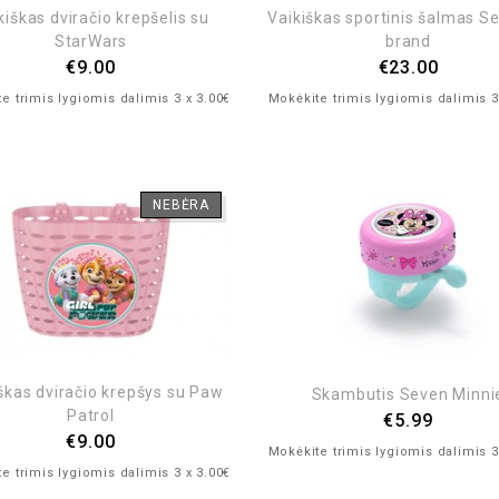
kiškas dviračio krepšelis su
Vaikiškas sportinis šalmas S
StarWars
brand
€
9.00
€
23.00
e trimis lygiomis dalimis 3 x 3.00€
Mokėkite trimis lygiomis dalimis 3
NEBĖRA
škas dviračio krepšys su Paw
Skambutis Seven Minni
Patrol
€
5.99
€
9.00
Mokėkite trimis lygiomis dalimis 3
e trimis lygiomis dalimis 3 x 3.00€