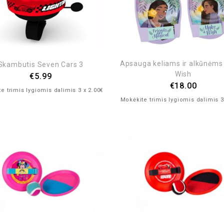
Apsauga keliams ir alkūnėms
Skambutis Seven Cars 3
Wish
€
5.99
€
18.00
e trimis lygiomis dalimis 3 x 2.00€
Mokėkite trimis lygiomis dalimis 3