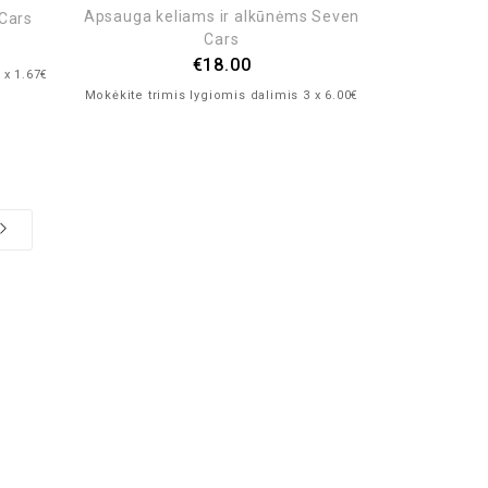
Apsauga keliams ir alkūnėms Seven
 Cars
Cars
€
18.00
 x 1.67€
Mokėkite trimis lygiomis dalimis 3 x 6.00€