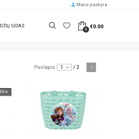
Mano paskyra
DŽIŲ GIDAS
€
0.00
0
Puslapis
1
/
2
ĖRA