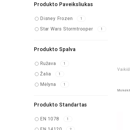
Produkto Paveiksliukas
Disney Frozen
1
Star Wars Stormtrooper
1
Produkto Spalva
Ružava
1
Vaiki
Žalia
1
Mėlyna
1
Mokėkit
Produkto Standartas
EN 1078
1
EN 14120
2