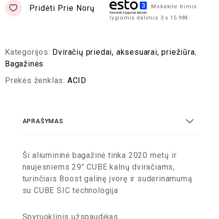
Pridėti Prie Norų
Mokėkite trimis
lygiomis dalimis 3 x 15.98€
Kategorijos:
Dviračių priedai, aksesuarai, priežiūra
,
Bagažinės
Prekės ženklas:
ACID
APRAŠYMAS
Ši aliumininė bagažinė tinka 2020 metų ir
naujesniems 29″ CUBE kalnų dviračiams,
turinčiais Boost galinę įvorę ir suderinamumą
su CUBE SIC technologija
Spyruoklinis užspaudėjas