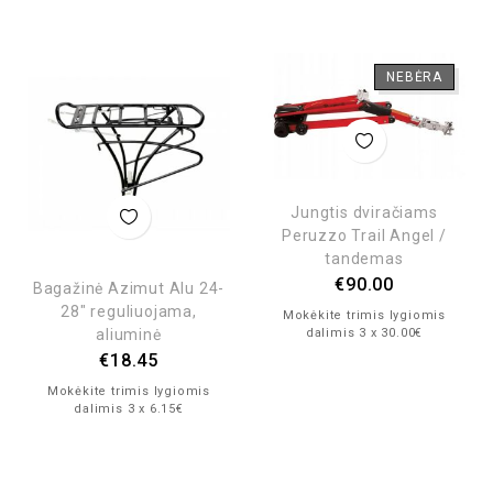
NEBĖRA
Jungtis dviračiams
Peruzzo Trail Angel /
tandemas
€
90.00
Bagažinė Azimut Alu 24-
28″ reguliuojama,
Mokėkite trimis lygiomis
aliuminė
dalimis 3 x 30.00€
€
18.45
Mokėkite trimis lygiomis
dalimis 3 x 6.15€