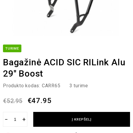
TURIME
Bagažinė ACID SIC RILink Alu
29″ Boost
Produkto kodas:
CARR65
3 turime
€
47.95
€
52.95
−
+
Į KREPŠELĮ