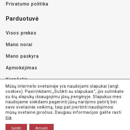
Privatumo politika
Parduotuvė
Visos prekės
Mano norai
Mano paskyra
Apmokėjimas
Krepšelis
Mūsų interneto svetainėje yra naudojami slapukai (angl.
cookies). Pasirinkdami „Sutikti su slapukais“, jūs sutinkate
su šių slapukų išsaugojimu jūsų įrenginyje. Slapukus mes
naudojame siekdami pagerinti jūsų naršymo patirtį bei
savo svetainės veikimą, taip pat įvertinti naudojimosi
mūsų svetaine įpročius. Daugiau informacijos galite rasti
Avela.lt © 2021-2026 Visos teisės saugomos.
čia
.
Sutikti
Atmesti