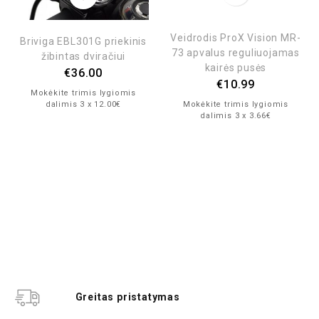
Veidrodis ProX Vision MR-
Briviga EBL301G priekinis
73 apvalus reguliuojamas
žibintas dviračiui
kairės pusės
€
36.00
€
10.99
Mokėkite trimis lygiomis
dalimis 3 x 12.00€
Mokėkite trimis lygiomis
dalimis 3 x 3.66€
Greitas pristatymas