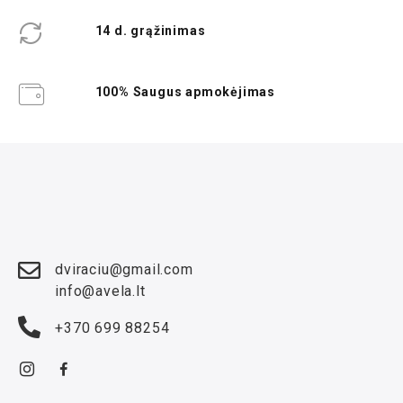
14 d. grąžinimas
100% Saugus apmokėjimas
dviraciu@gmail.com
info@avela.lt
+370 699 88254