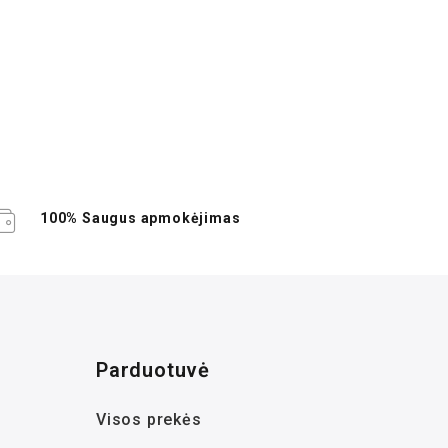
Mokėkite trim
100% Saugus apmokėjimas
Parduotuvė
Visos prekės