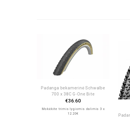
Padanga bekamerinė Schwalbe
700 x 38C G-One Bite
€
36.60
Mokėkite trimis lygiomis dalimis 3 x
12.20€
tal RIDE Tour
Padan