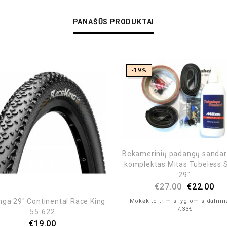
PANAŠŪS PRODUKTAI
-19%
Bekamerinių padangų sandar
komplektas Mitas Tubeless 
29″
€
27.00
€
22.00
ga 29″ Continental Race King
Mokėkite trimis lygiomis dalimi
7.33€
55-622
€
19.00