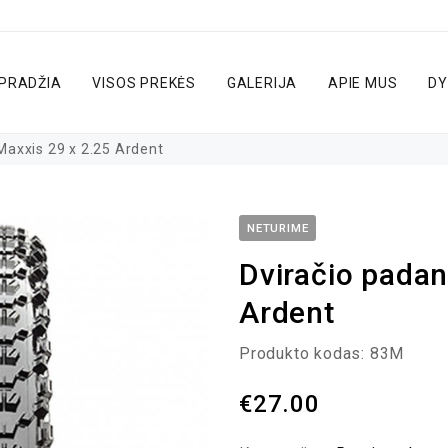
PRADŽIA
VISOS PREKĖS
GALERIJA
APIE MUS
DY
axxis 29 x 2.25 Ardent
NETURIME
Dviračio padan
Ardent
Produkto kodas:
83M
€
27.00