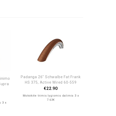
Padanga 26″ Schwalbe Fat Frank
inimo
HS 375, Active Wired 60-559
Supra
€
22.90
Mokėkite trimis lygiomis dalimis 3 x
7.63€
Padanga 28″ 
s 3 x