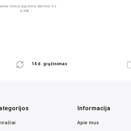
kite trimis lygiomis dalimis 3 x
6.33€
14 d. grąžinimas
ategorijos
Informacija
iračiai
Apie mus