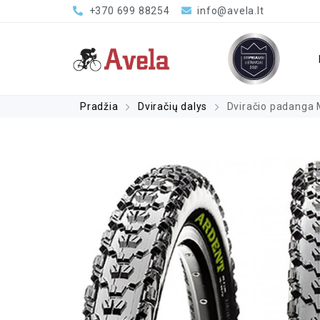
+370 699 88254
info@avela.lt
Pradžia
Dviračių dalys
Dviračio padanga M