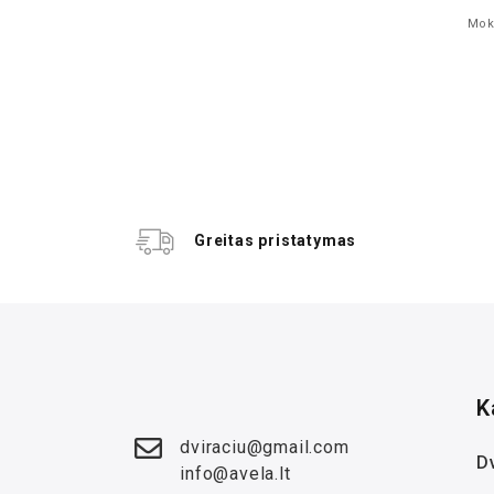
is dalimis 3 x
Mokė
Greitas pristatymas
K
dviraciu@gmail.com
Dv
info@avela.lt