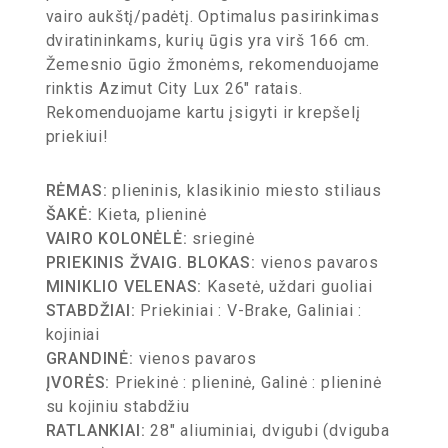
vairo aukštį/padėtį. Optimalus pasirinkimas
dviratininkams, kurių ūgis yra virš 166 cm.
Žemesnio ūgio žmonėms, rekomenduojame
rinktis Azimut City Lux 26″ ratais.
Rekomenduojame kartu įsigyti ir krepšelį
priekiui!
RĖMAS:
plieninis, klasikinio miesto stiliaus
ŠAKĖ:
Kieta, plieninė
VAIRO KOLONĖLĖ:
srieginė
PRIEKINIS ŽVAIG. BLOKAS:
vienos pavaros
MINIKLIO VELENAS:
Kasetė, uždari guoliai
STABDŽIAI:
Priekiniai : V-Brake, Galiniai :
kojiniai
GRANDINĖ:
vienos pavaros
ĮVORĖS:
Priekinė : plieninė, Galinė : plieninė
su kojiniu stabdžiu
RATLANKIAI:
28″ aliuminiai, dvigubi (dviguba