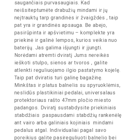
saugančiais purvasaugiais. Kad
neišsiteptumėte drabužių mindami ir jų
neįtrauktų tarp grandinės ir žvaigždės , taip
pat yra ir grandinės apsauga. Be abejo,
pasirūpinta ir apšvietimu – komplekte yra
priekinė ir galinė lempos, kurios veikia nuo
baterijų. Jas galima išjungti ir įjungti.
Norėdami atremti dviratį Jums nereikės
ieškoti stulpo, sienos ar tvoros , galite
atlenkti reguliuojamo ilgio pastatymo kojelę.
Taip pat dviratis turi galinę bagažinę.
Minkštas ir platus balnelis su spyruoklėmis,
neslidūs plastikiniai pedalai, universalaus
protektoriaus rašto 47mm pločio miesto
padangos. Dviratį sustabdysite priekiniais
stabdžiais paspausdami stabdžių rankenėlę
ant vairo arba galiniais kojiniais mindami
pedalus atgal. Individualiai pagal savo
poreikius galite pasireguliuoti balnelio bei