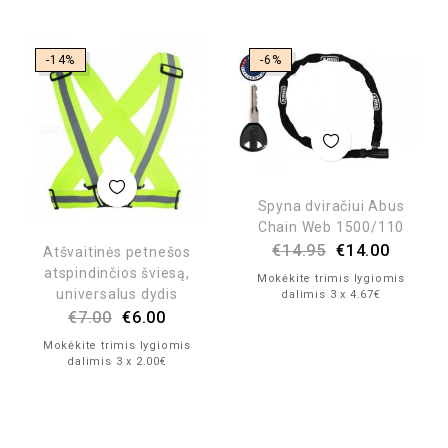
-14%
-6%
Spyna dviračiui Abus
Chain Web 1500/110
€
14.95
€
14.00
Atšvaitinės petnešos
atspindinčios šviesą,
Mokėkite trimis lygiomis
universalus dydis
dalimis 3 x 4.67€
€
7.00
€
6.00
Mokėkite trimis lygiomis
dalimis 3 x 2.00€