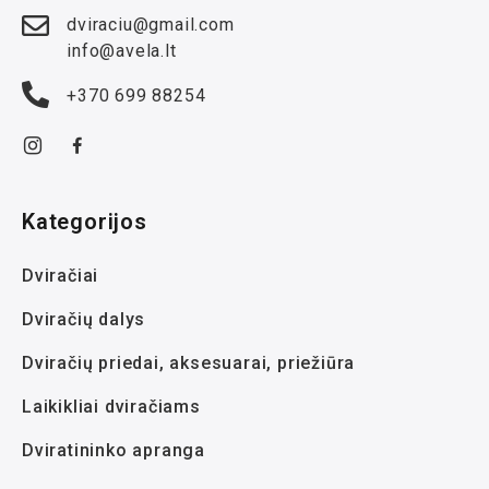
dviraciu@gmail.com
info@avela.lt
+370 699 88254
Kategorijos
Dviračiai
Dviračių dalys
Dviračių priedai, aksesuarai, priežiūra
Laikikliai dviračiams
Dviratininko apranga