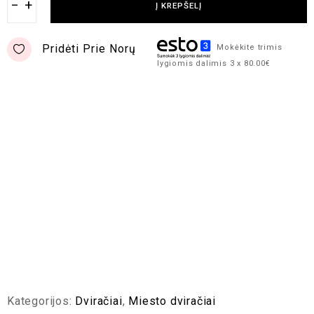
−
+
Į KREPŠELĮ
Pridėti Prie Norų
Mokėkite trimis
lygiomis dalimis 3 x 80.00€
Kategorijos:
Dviračiai
,
Miesto dviračiai