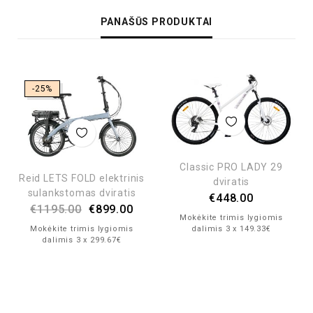
PANAŠŪS PRODUKTAI
-25%
Classic PRO LADY 29
Reid LETS FOLD elektrinis
dviratis
sulankstomas dviratis
€
448.00
€
1195.00
€
899.00
Mokėkite trimis lygiomis
dalimis 3 x 149.33€
Mokėkite trimis lygiomis
dalimis 3 x 299.67€