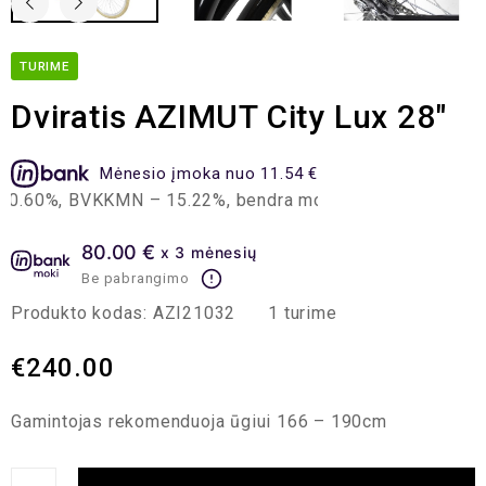
TURIME
Dviratis AZIMUT City Lux 28″
Mėnesio įmoka nuo 11.54 €
.60%, BVKKMN – 15.22%, bendra mokėtina suma – 276.96 EU
80.00 €
x 3 mėnesių
Be pabrangimo
Produkto kodas:
AZI21032
1 turime
€
240.00
Gamintojas rekomenduoja ūgiui 166 – 190cm