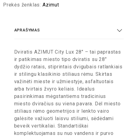
Prekės ženklas:
Azimut
APRAŠYMAS
Dviratis AZIMUT City Lux 28″ – tai paprastas
ir patikimas miesto tipo dviratis su 28″
dydžio ratais, stiprintais dvigubais ratlankiais
ir stilingu klasikinio stiliaus rėmu. Skirtas
važinėti mieste ir užmiestyje, asfaltuotais
arba tvirtais žvyro keliais. Idealus
pasirinkimas mėgstantiems tradicinius
miesto dviračius su viena pavara. Dėl miesto
stiliaus rėmo geometrijos ir lenkto vairo
galėsite važiuoti laisvu stiliumi, sėdėdami
beveik vertikaliai. Standartiškai
komplektuojamas su nuo vandens ir purvo