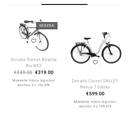
NEBĖRA
Dviratis Romet Atlanta
Alu NX3
€
349.00
€
319.00
Dviratis Corest SALLEY
Mokėkite trimis lygiomis
dalimis 3 x 106.33€
Nexus 7 baltas
€
599.00
Mokėkite trimis lygiomis
dalimis 3 x 199.67€