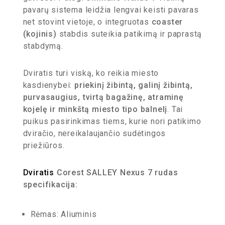
pavarų sistema leidžia lengvai keisti pavaras
net stovint vietoje, o integruotas
coaster
(kojinis)
stabdis suteikia patikimą ir paprastą
stabdymą.
Dviratis turi viską, ko reikia miesto
kasdienybei:
priekinį žibintą, galinį žibintą,
purvasaugius, tvirtą bagažinę, atraminę
kojelę ir minkštą miesto tipo balnelį
. Tai
puikus pasirinkimas tiems, kurie nori patikimo
dviračio, nereikalaujančio sudėtingos
priežiūros.
Dviratis
Corest SALLEY Nexus 7 rudas
specifikacija:
Rėmas: Aliuminis