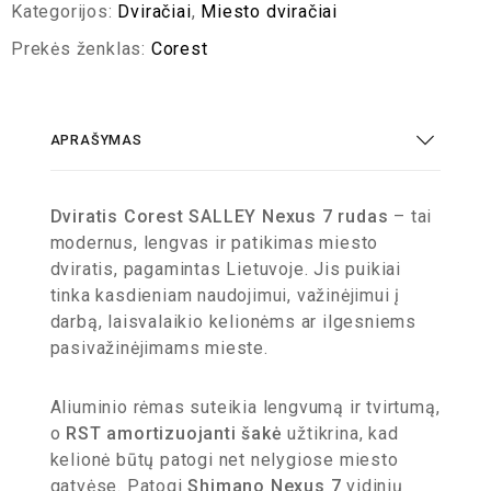
Kategorijos:
Dviračiai
,
Miesto dviračiai
Prekės ženklas:
Corest
APRAŠYMAS
Dviratis Corest SALLEY Nexus 7 rudas
– tai
modernus, lengvas ir patikimas miesto
dviratis, pagamintas Lietuvoje. Jis puikiai
tinka kasdieniam naudojimui, važinėjimui į
darbą, laisvalaikio kelionėms ar ilgesniems
pasivažinėjimams mieste.
Aliuminio rėmas suteikia lengvumą ir tvirtumą,
o
RST amortizuojanti šakė
užtikrina, kad
kelionė būtų patogi net nelygiose miesto
gatvėse. Patogi
Shimano Nexus 7
vidinių