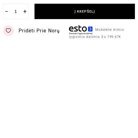
−
+
Į KREPŠELĮ
Pridėti Prie Norų
Mokėkite trimis
lygiomis dalimis 3 x 199.67€