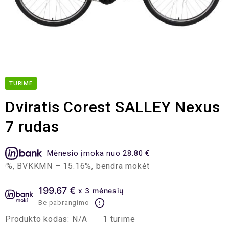
TURIME
Dviratis Corest SALLEY Nexus
7 rudas
Mėnesio įmoka nuo 28.80 €
, BVKKMN – 15.16%, bendra mokėtina suma – 691.15 EUR, m
199.67 €
x 3 mėnesių
Be pabrangimo
Produkto kodas:
N/A
1 turime