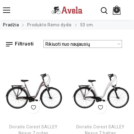
0
Pradžia
Produkto Rėmo dydis
53 cm.
Filtruoti
Dviratis Corest SALLEY
Dviratis Corest SALLEY
Nexus 7 rudas
Nexus 7 baltas