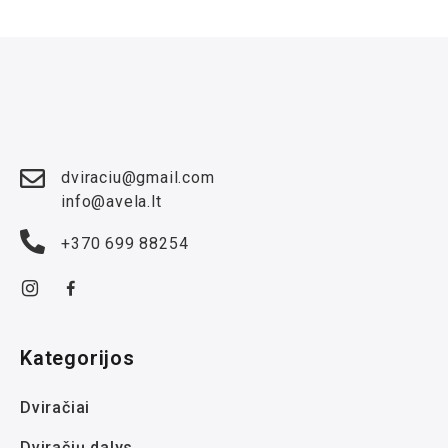
dviraciu@gmail.com
info@avela.lt
+370 699 88254
Kategorijos
Dviračiai
Dviračių dalys