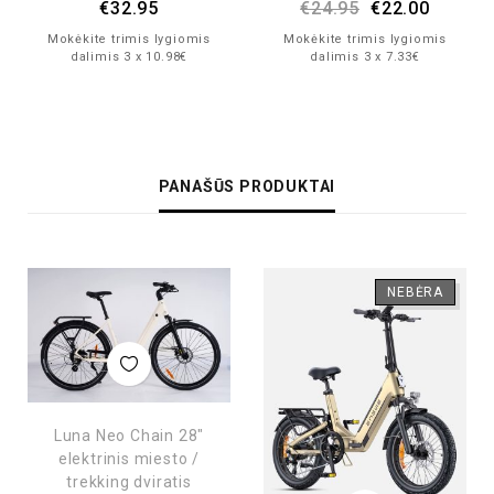
€
32.95
€
24.95
€
22.00
Mokėkite trimis lygiomis
Mokėkite trimis lygiomis
dalimis 3 x 10.98€
dalimis 3 x 7.33€
PANAŠŪS PRODUKTAI
NEBĖRA
Luna Neo Chain 28″
elektrinis miesto /
trekking dviratis