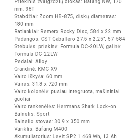
Priekinis žvaigždžių blokas: Bafang NW, 170
mm, 38T
Stabdžiai: Zoom HB-875, diskų diametras:
180 mm
Ratlankiai: Remerx Rocky Disc, 584 x 22 mm
Padangos: CST Gaballero 27.5 x 2.25″, 57-584
Stebulės: priekinė: Formula DC-20LW, galinė:
Formula DC-22LW
Pedalai: Alloy
Grandinė: KMC X9
Vairo iškyša: 60 mm
Vairas: 31.8 x 720 mm
Vairo kolonėlė: pusiau integruota, mašininiai
guoliai
Vairo rankenėlės: Herrmans Shark Lock-on
Balnelis: Sport
Balnelio stovas: 30.9 x 350 mm
Variklis: Bafang M400
Akumuliatorius: Levit SP2.1 468 Wh, 13 Ah