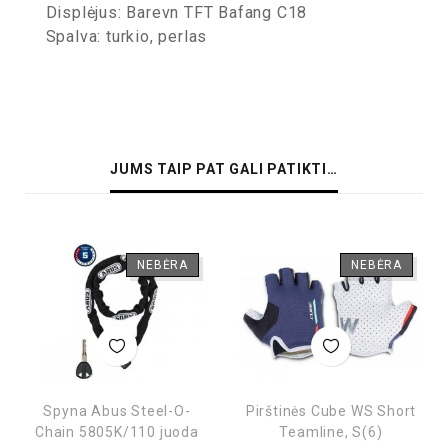
Displėjus: Barevn TFT Bafang C18
Spalva: turkio, perlas
JUMS TAIP PAT GALI PATIKTI…
NEBĖRA
NEBĖRA
Spyna Abus Steel-O-
Pirštinės Cube WS Short
Chain 5805K/110 juoda
Teamline, S(6)