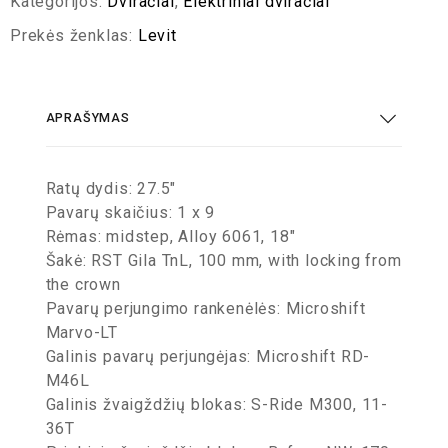
Kategorijos:
Dviračiai
,
Elektriniai dviračiai
Prekės ženklas:
Levit
APRAŠYMAS
Ratų dydis: 27.5″
Pavarų skaičius: 1 x 9
Rėmas: midstep, Alloy 6061, 18″
Šakė: RST Gila TnL, 100 mm, with locking from
the crown
Pavarų perjungimo rankenėlės: Microshift
Marvo-LT
Galinis pavarų perjungėjas: Microshift RD-
M46L
Galinis žvaigždžių blokas: S-Ride M300, 11-
36T