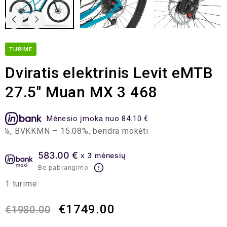
TURIME
Dviratis elektrinis Levit eMTB
27.5″ Muan MX 3 468
Mėnesio įmoka nuo 84.10 €
, BVKKMN – 15.08%, bendra mokėtina suma – 2,018.25 EUR,
583.00 €
x 3 mėnesių
Be pabrangimo
1 turime
€
1749.00
€
1980.00