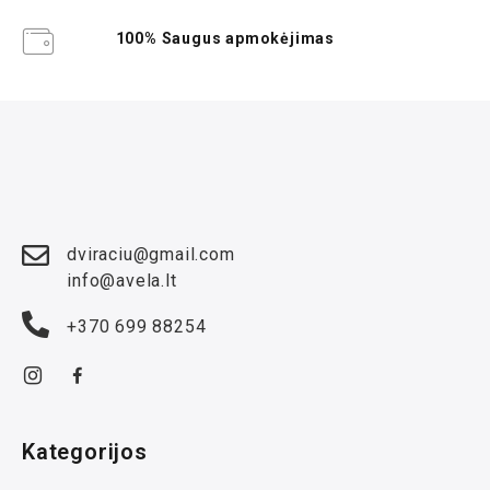
100% Saugus apmokėjimas
dviraciu@gmail.com
info@avela.lt
+370 699 88254
Kategorijos