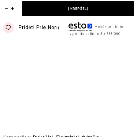
−
+
Į KREPŠELĮ
Pridėti Prie Norų
Mokėkite trimis
lygiomis dalimis 3 x 583.00€