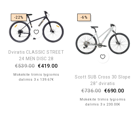
-22%
-6%
Dviratis CLASSIC STREET
24 MEN DISC 28
€
539.00
€
419.00
Mokėkite trimis lygiomis
Scott SUB Cross 30 Slope
dalimis 3 x 139.67€
28″ dviratis
€
736.00
€
690.00
Mokėkite trimis lygiomis
dalimis 3 x 230.00€