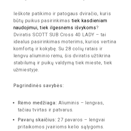
Ieškote patikimo ir patogaus dviračio, kuris
būtų puikus pasirinkimas
tiek kasdieniam
naudojimui, tiek ilgesnėms išvykoms
?
Dviratis SCOTT SUB Cross 40 LADY – tai
idealus pasirinkimas moterims, kurios vertina
komfortą ir kokybę. Su 28 colių ratais ir
lengvu aliuminio rėmu, šis dviratis užtikrina
stabilumą ir puikų valdymą tiek mieste, tiek
užmiestyje.
Pagrindinės savybės:
Rėmo medžiaga:
Aliuminis – lengvas,
tačiau tvirtas ir patvarus.
Pavarų skaičius:
27 pavaros – lengvai
pritaikomos įvairioms kelio sąlygoms.