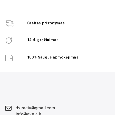
Greitas pristatymas
14 d. grąžinimas
100% Saugus apmokėjimas
dviraciu@gmail.com
info@avela.lt