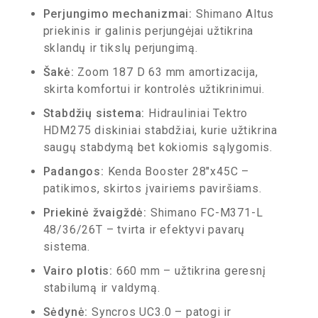
Perjungimo mechanizmai:
Shimano Altus
priekinis ir galinis perjungėjai užtikrina
sklandų ir tikslų perjungimą.
Šakė:
Zoom 187 D 63 mm amortizacija,
skirta komfortui ir kontrolės užtikrinimui.
Stabdžių sistema:
Hidrauliniai Tektro
HDM275 diskiniai stabdžiai, kurie užtikrina
saugų stabdymą bet kokiomis sąlygomis.
Padangos:
Kenda Booster 28″x45C –
patikimos, skirtos įvairiems paviršiams.
Priekinė žvaigždė:
Shimano FC-M371-L
48/36/26T – tvirta ir efektyvi pavarų
sistema.
Vairo plotis:
660 mm – užtikrina geresnį
stabilumą ir valdymą.
Sėdynė:
Syncros UC3.0 – patogi ir