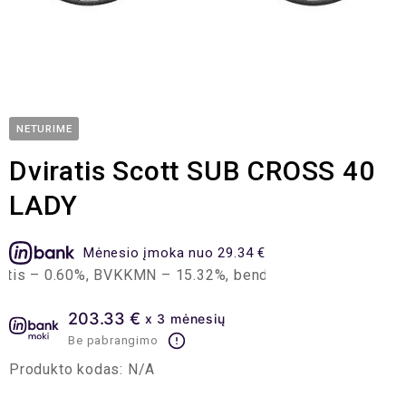
NETURIME
Dviratis Scott SUB CROSS 40
LADY
Mėnesio įmoka nuo 29.34 €
s – 0.60%, BVKKMN – 15.32%, bendra mokėtina suma – 703.
203.33 €
x 3 mėnesių
Be pabrangimo
Produkto kodas:
N/A