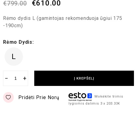
€
610.00
€
799.00
Rėmo dydis L (gamintojas rekomenduoja ūgiui 175
-190cm)
Rėmo Dydis:
L
−
+
Į KREPŠELĮ
Pridėti Prie Norų
Mokėkite trimis
lygiomis dalimis 3 x 203.33€