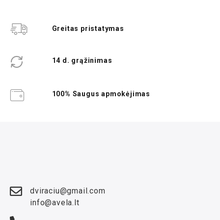
Greitas pristatymas
14 d. grąžinimas
100% Saugus apmokėjimas
dviraciu@gmail.com
info@avela.lt