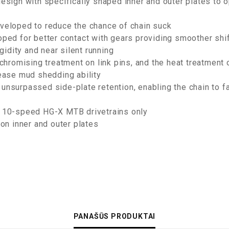
esign with specifically shaped inner and outer plates to o
veloped to reduce the chance of chain suck
ped for better contact with gears providing smoother shif
igidity and near silent running
chromising treatment on link pins, and the heat treatment o
rease mud shedding ability
unsurpassed side-plate retention, enabling the chain to 
o 10-speed HG-X MTB drivetrains only
 on inner and outer plates
PANAŠŪS PRODUKTAI