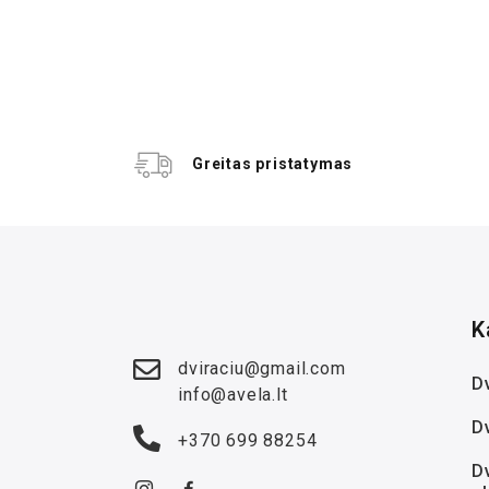
Greitas pristatymas
K
dviraciu@gmail.com
Dv
info@avela.lt
D
+370 699 88254
Dv