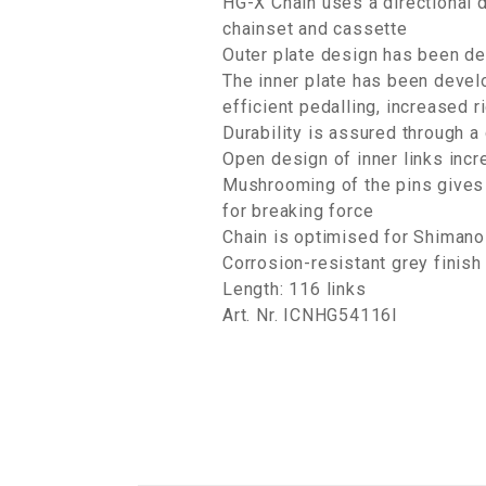
HG-X Chain uses a directional d
chainset and cassette
Outer plate design has been de
The inner plate has been develo
efficient pedalling, increased r
Durability is assured through a 
Open design of inner links inc
Mushrooming of the pins gives 
for breaking force
Chain is optimised for Shiman
Corrosion-resistant grey finish
Length: 116 links
Art. Nr. ICNHG54116I