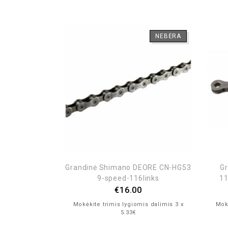
NEBĖRA
NEBĖRA
peed 116links
Grandinė Shimano DEORE CN-HG53
G
 (bulk)
9-speed-116links
11
€
16.00
is dalimis 3 x
Mokėkite trimis lygiomis dalimis 3 x
Mokė
5.33€