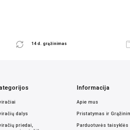
14 d. grąžinimas
ategorijos
Informacija
iračiai
Apie mus
viračių dalys
Pristatymas ir Grąžini
iračių priedai,
Parduotuvės taisyklės