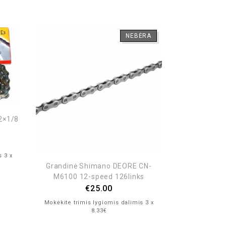
NEBĖRA
/2×1/8
s 3 x
Grandinė Shimano DEORE CN-
Grandinė KMC
M6100 12-speed 126links
+ miss
€
25.00
Mokėkite trimis lygiomis dalimis 3 x
Mokėkite trim
8.33€