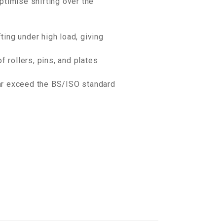
ptimise shifting over the
ting under high load, giving
f rollers, pins, and plates
far exceed the BS/ISO standard