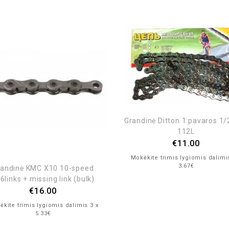
Grandinė Ditton 1 pavaros 1
112L
€
11.00
Mokėkite trimis lygiomis dalimi
3.67€
randinė KMC X10 10-speed
6links + missing link (bulk)
€
16.00
kite trimis lygiomis dalimis 3 x
5.33€