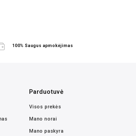
100% Saugus apmokėjimas
Parduotuvė
Visos prekės
mas
Mano norai
Mano paskyra