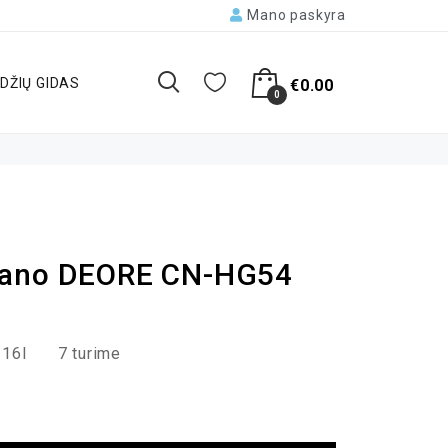
Mano paskyra
DŽIŲ GIDAS
€
0.00
0
mano DEORE CN-HG54
16I
7 turime