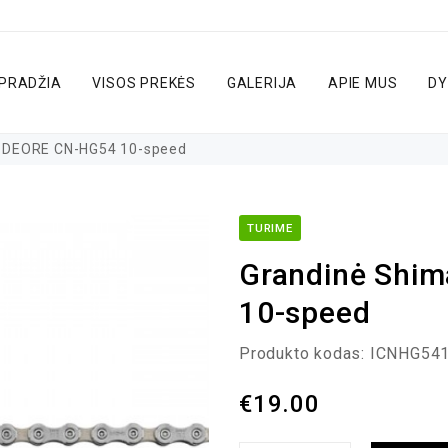
PRADŽIA
VISOS PREKĖS
GALERIJA
APIE MUS
DY
 DEORE CN-HG54 10-speed
TURIME
Grandinė Shi
10-speed
Produkto kodas:
ICNHG541
€
19.00